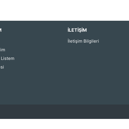
M
İLETIŞIM
İletişim Bilgileri
rim
ş Listem
si