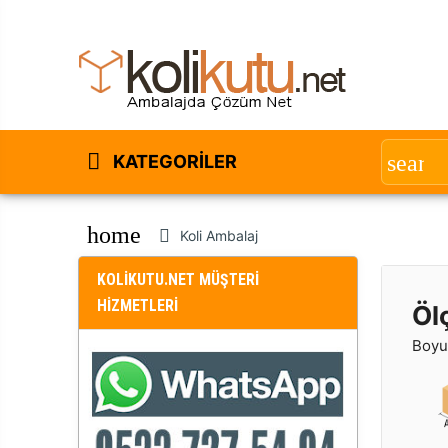
KATEGORILER
home
Koli Ambalaj
KOLİKUTU.NET MÜŞTERİ
HİZMETLERİ
Öl
Boyut