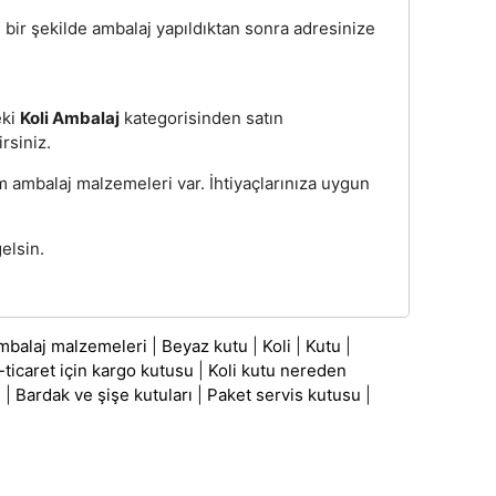
li bir şekilde ambalaj yapıldıktan sonra adresinize
eki
Koli Ambalaj
kategorisinden satın
irsiniz.
üm ambalaj malzemeleri var. İhtiyaçlarınıza uygun
elsin.
mbalaj malzemeleri
|
Beyaz kutu
|
Koli
|
Kutu
|
-ticaret için kargo kutusu
|
Koli kutu nereden
ı
|
Bardak ve şişe kutuları
|
Paket servis kutusu
|