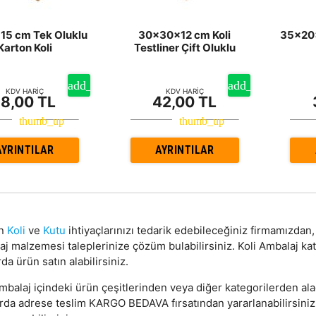
15 cm Tek Oluklu
30x30x12 cm Koli
35x20x
Karton Koli
Testliner Çift Oluklu
KDV HARİÇ
KDV HARİÇ
18,00 TL
42,00 TL
AYRINTILAR
AYRINTILAR
on
Koli
ve
Kutu
ihtiyaçlarınızı tedarik edebileceğiniz firmamızda
aj malzemesi taleplerinize çözüm bulabilirsiniz. Koli Ambalaj ka
da ürün satın alabilirsiniz.
mbalaj içindeki ürün çeşitlerinden veya diğer kategorilerden ala
arda adrese teslim KARGO BEDAVA fırsatından yararlanabilirsini