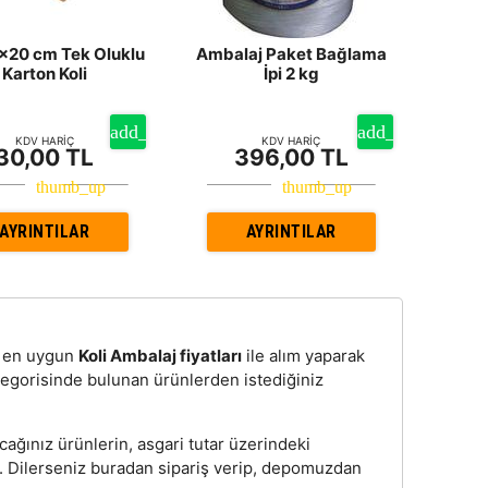
20 cm Tek Oluklu
Ambalaj Paket Bağlama
Karton Koli
İpi 2 kg
KDV HARİÇ
KDV HARİÇ
30,00 TL
396,00 TL
AYRINTILAR
AYRINTILAR
n, en uygun
Koli Ambalaj fiyatları
ile alım yaparak
tegorisinde bulunan ürünlerden istediğiniz
cağınız ürünlerin, asgari tutar üzerindeki
z. Dilerseniz buradan sipariş verip, depomuzdan