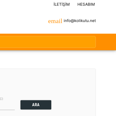
İLETIŞIM
HESABIM
info@kolikutu.net
(C)
ARA