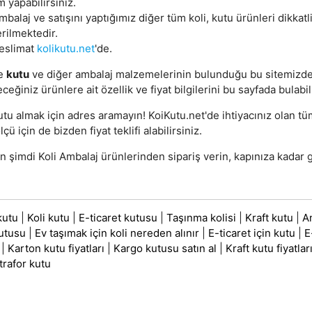
m yapabilirsiniz.
mbalaj ve satışını yaptığımız diğer tüm koli, kutu ürünleri dikkat
rilmektedir.
teslimat
kolikutu.net
'de.
e
kutu
ve diğer ambalaj malzemelerinin bulunduğu bu sitemizd
eceğiniz ürünlere ait özellik ve fiyat bilgilerini bu sayfada bulabil
utu almak için adres aramayın! KoiKutu.net'de ihtiyacınız olan t
lçü için de bizden fiyat teklifi alabilirsiniz.
 şimdi Koli Ambalaj ürünlerinden sipariş verin, kapınıza kadar g
kutu
|
Koli kutu
|
E-ticaret kutusu
|
Taşınma kolisi
|
Kraft kutu
|
A
utusu
|
Ev taşımak için koli nereden alınır
|
E-ticaret için kutu
|
E
|
Karton kutu fiyatları
|
Kargo kutusu satın al
|
Kraft kutu fiyatlar
trafor kutu