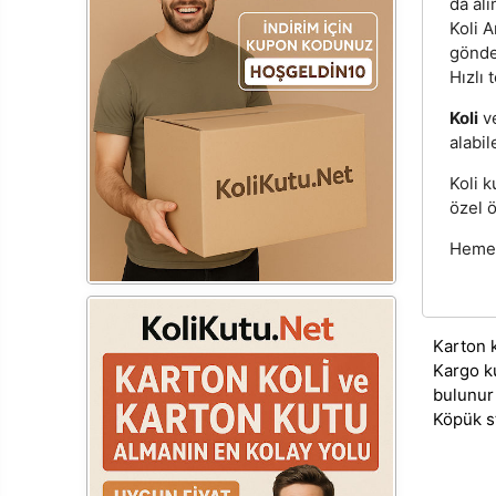
da alı
Koli A
gönde
Hızlı 
Koli
v
alabil
Koli k
özel ö
Hemen
Karton 
Kargo k
bulunur
Köpük s