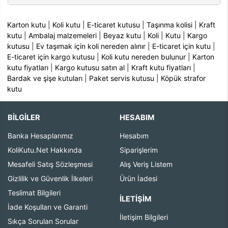
Karton kutu
|
Koli kutu
|
E-ticaret kutusu
|
Taşınma kolisi
|
Kraft
kutu
|
Ambalaj malzemeleri
|
Beyaz kutu
|
Koli
|
Kutu
|
Kargo
kutusu
|
Ev taşımak için koli nereden alınır
|
E-ticaret için kutu
|
E-ticaret için kargo kutusu
|
Koli kutu nereden bulunur
|
Karton
kutu fiyatları
|
Kargo kutusu satın al
|
Kraft kutu fiyatları
|
Bardak ve şişe kutuları
|
Paket servis kutusu
|
Köpük strafor
kutu
BİLGİLER
HESABIM
Banka Hesaplarımız
Hesabım
KoliKutu.Net Hakkında
Siparişlerim
Mesafeli Satış Sözleşmesi
Alış Veriş Listem
Gizlilik ve Güvenlik İlkeleri
Ürün İadesi
Teslimat Bilgileri
İLETIŞIM
İade Koşulları ve Garanti
İletişim Bilgileri
Sıkça Sorulan Sorular