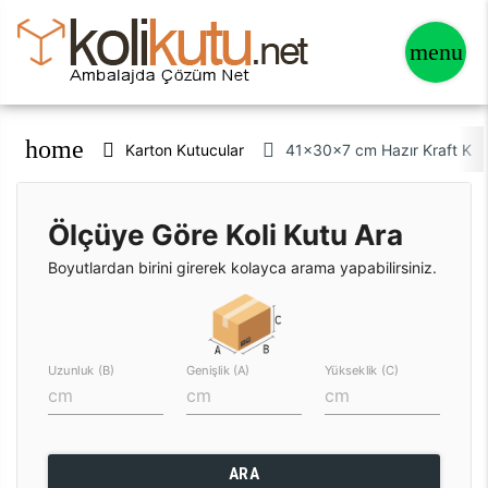
home
Karton Kutucular
41x30x7 cm Hazır Kraft Kut
Ölçüye Göre Koli Kutu Ara
Boyutlardan birini girerek kolayca arama yapabilirsiniz.
Uzunluk (B)
Genişlik (A)
Yükseklik (C)
ARA