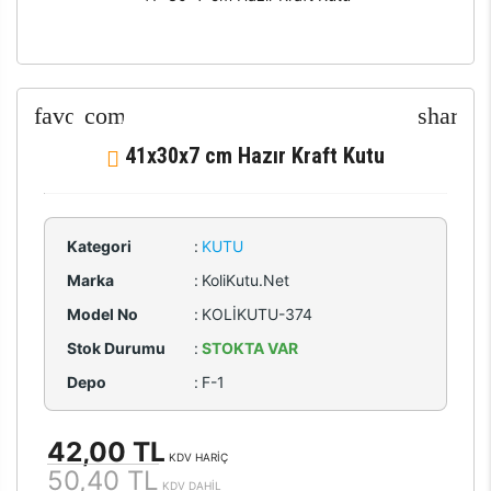
41x30x7 cm Hazır Kraft Kutu
Kategori
:
KUTU
Marka
:
KoliKutu.Net
Model No
:
KOLİKUTU-374
Stok Durumu
:
STOKTA VAR
Depo
:
F-1
42,00 TL
KDV HARİÇ
50,40 TL
KDV DAHİL