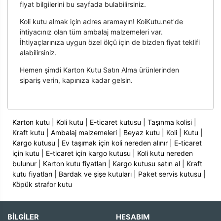
fiyat bilgilerini bu sayfada bulabilirsiniz.
Koli kutu almak için adres aramayın! KoiKutu.net'de
ihtiyacınız olan tüm ambalaj malzemeleri var.
İhtiyaçlarınıza uygun özel ölçü için de bizden fiyat teklifi
alabilirsiniz.
Hemen şimdi Karton Kutu Satın Alma ürünlerinden
sipariş verin, kapınıza kadar gelsin.
Karton kutu
|
Koli kutu
|
E-ticaret kutusu
|
Taşınma kolisi
|
Kraft kutu
|
Ambalaj malzemeleri
|
Beyaz kutu
|
Koli
|
Kutu
|
Kargo kutusu
|
Ev taşımak için koli nereden alınır
|
E-ticaret
için kutu
|
E-ticaret için kargo kutusu
|
Koli kutu nereden
bulunur
|
Karton kutu fiyatları
|
Kargo kutusu satın al
|
Kraft
kutu fiyatları
|
Bardak ve şişe kutuları
|
Paket servis kutusu
|
Köpük strafor kutu
BİLGİLER
HESABIM