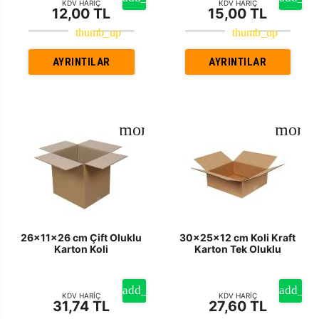
KDV HARİÇ
KDV HARİÇ
12,00 TL
15,00 TL
AYRINTILAR
AYRINTILAR
26x11x26 cm Çift Oluklu
30x25x12 cm Koli Kraft
Karton Koli
Karton Tek Oluklu
KDV HARİÇ
KDV HARİÇ
31,74 TL
27,60 TL