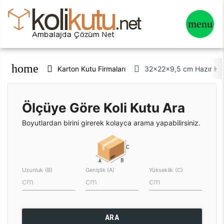
home
Karton Kutu Firmaları
32x22x9,5 cm Hazır Kra
Ölçüye Göre Koli Kutu Ara
Boyutlardan birini girerek kolayca arama yapabilirsiniz.
Uzunluk (B)
Genişlik (A)
Yükseklik (C)
ARA