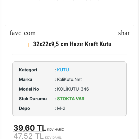
32x22x9,5 cm Hazır Kraft Kutu
Kategori
:
KUTU
Marka
:
KoliKutu.Net
Model No
:
KOLİKUTU-346
Stok Durumu
:
STOKTA VAR
Depo
:
M-2
39,60 TL
KDV HARİÇ
47,52 TL
KDV DAHİL