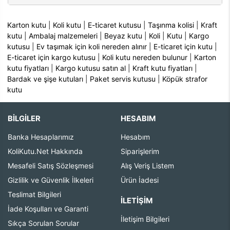
Karton kutu
|
Koli kutu
|
E-ticaret kutusu
|
Taşınma kolisi
|
Kraft
kutu
|
Ambalaj malzemeleri
|
Beyaz kutu
|
Koli
|
Kutu
|
Kargo
kutusu
|
Ev taşımak için koli nereden alınır
|
E-ticaret için kutu
|
E-ticaret için kargo kutusu
|
Koli kutu nereden bulunur
|
Karton
kutu fiyatları
|
Kargo kutusu satın al
|
Kraft kutu fiyatları
|
Bardak ve şişe kutuları
|
Paket servis kutusu
|
Köpük strafor
kutu
BİLGİLER
HESABIM
Banka Hesaplarımız
Hesabım
KoliKutu.Net Hakkında
Siparişlerim
Mesafeli Satış Sözleşmesi
Alış Veriş Listem
Gizlilik ve Güvenlik İlkeleri
Ürün İadesi
Teslimat Bilgileri
İLETIŞIM
İade Koşulları ve Garanti
İletişim Bilgileri
Sıkça Sorulan Sorular