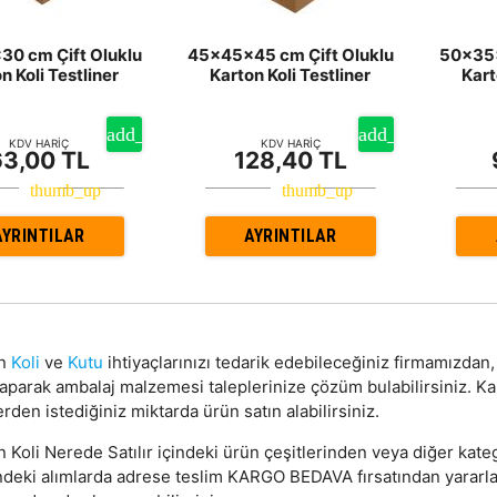
0 cm Çift Oluklu
45x45x45 cm Çift Oluklu
50x35x
n Koli Testliner
Karton Koli Testliner
Kart
KDV HARİÇ
KDV HARİÇ
63,00 TL
128,40 TL
AYRINTILAR
AYRINTILAR
on
Koli
ve
Kutu
ihtiyaçlarınızı tedarik edebileceğiniz firmamızda
yaparak ambalaj malzemesi taleplerinize çözüm bulabilirsiniz. Ka
rden istediğiniz miktarda ürün satın alabilirsiniz.
 Koli Nerede Satılır içindeki ürün çeşitlerinden veya diğer kateg
ndeki alımlarda adrese teslim KARGO BEDAVA fırsatından yararlana