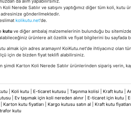
uzdan da alım yapabilirsiniz.
 Koli Nerede Satılır ve satışını yaptığımız diğer tüm koli, kutu ür
 adresinize gönderilmektedir.
teslimat
kolikutu.net
'de.
e
kutu
ve diğer ambalaj malzemelerinin bulunduğu bu sitemizd
alabileceğiniz ürünlere ait özellik ve fiyat bilgilerini bu sayfada b
utu almak için adres aramayın! KoiKutu.net'de ihtiyacınız olan t
lçü için de bizden fiyat teklifi alabilirsiniz.
şimdi Karton Koli Nerede Satılır ürünlerinden sipariş verin, ka
kutu
|
Koli kutu
|
E-ticaret kutusu
|
Taşınma kolisi
|
Kraft kutu
|
A
utusu
|
Ev taşımak için koli nereden alınır
|
E-ticaret için kutu
|
E
|
Karton kutu fiyatları
|
Kargo kutusu satın al
|
Kraft kutu fiyatlar
trafor kutu