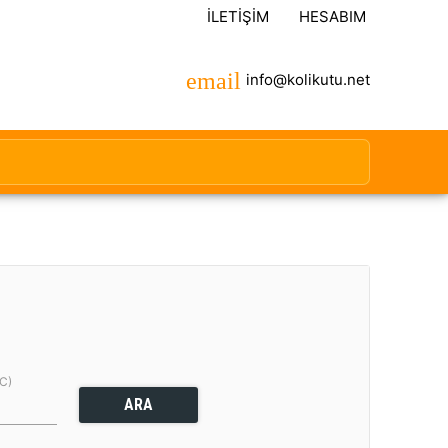
İLETIŞIM
HESABIM
info@kolikutu.net
(C)
ARA