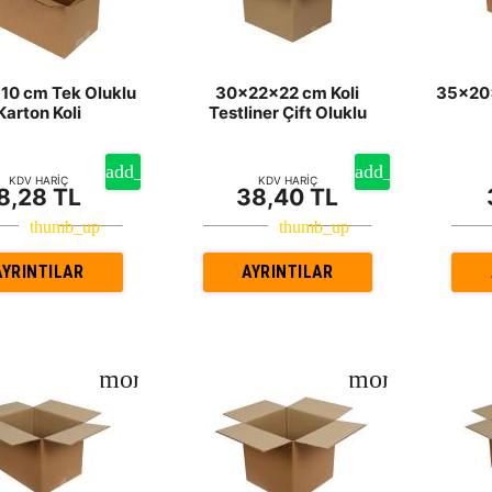
10 cm Tek Oluklu
30x22x22 cm Koli
35x20x
Karton Koli
Testliner Çift Oluklu
KDV HARİÇ
KDV HARİÇ
8,28 TL
38,40 TL
AYRINTILAR
AYRINTILAR