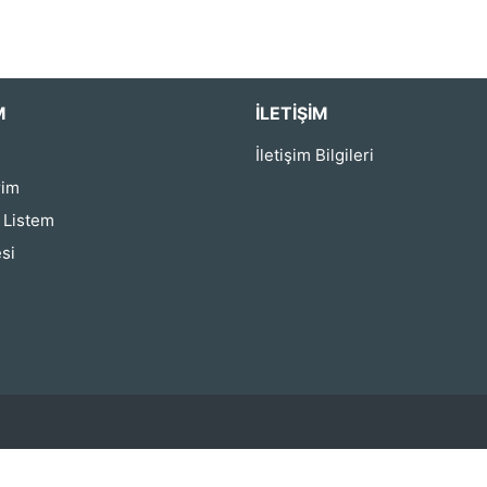
M
İLETIŞIM
İletişim Bilgileri
rim
ş Listem
si