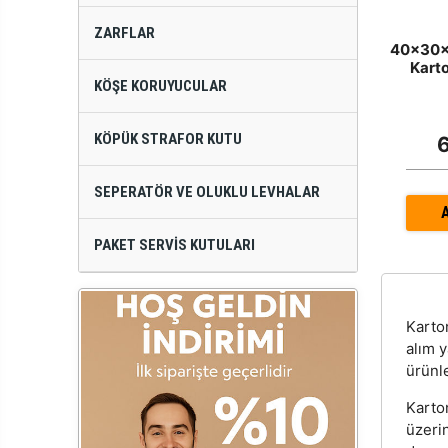
ZARFLAR
40x30x3
Karto
KÖŞE KORUYUCULAR
KÖPÜK STRAFOR KUTU
SEPERATÖR VE OLUKLU LEVHALAR
PAKET SERVIS KUTULARI
Kart
alım 
ürünle
Karton
üzeri