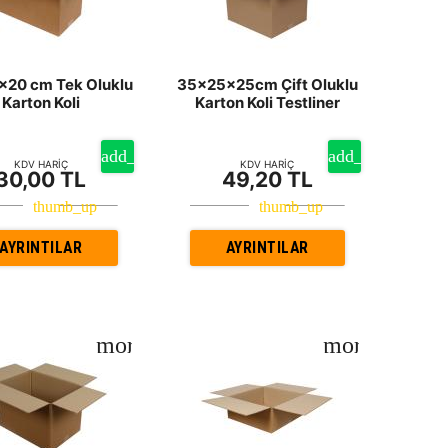
20 cm Tek Oluklu
35x25x25cm Çift Oluklu
Karton Koli
Karton Koli Testliner
KDV HARİÇ
KDV HARİÇ
30,00 TL
49,20 TL
AYRINTILAR
AYRINTILAR