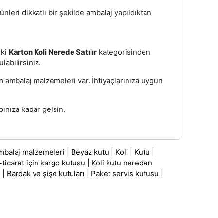
ünleri dikkatli bir şekilde ambalaj yapıldıktan
eki
Karton Koli Nerede Satılır
kategorisinden
ulabilirsiniz.
üm ambalaj malzemeleri var. İhtiyaçlarınıza uygun
pınıza kadar gelsin.
mbalaj malzemeleri
|
Beyaz kutu
|
Koli
|
Kutu
|
-ticaret için kargo kutusu
|
Koli kutu nereden
ı
|
Bardak ve şişe kutuları
|
Paket servis kutusu
|