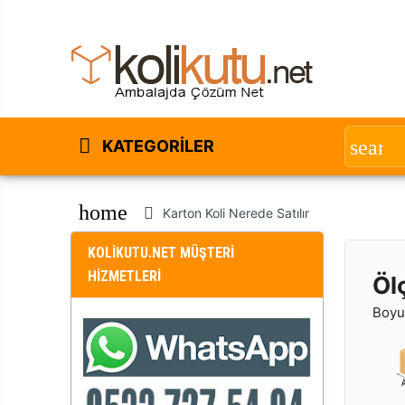
KATEGORILER
home
Karton Koli Nerede Satılır
KOLİKUTU.NET MÜŞTERİ
HİZMETLERİ
Öl
Boyut