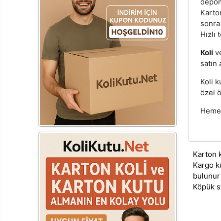
depom
Karton
sonra
Hızlı 
Koli
v
satın 
Koli k
özel ö
Hemen 
Karton 
Kargo k
bulunur
Köpük s