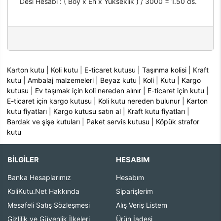
Desi Hesabı : ( Boy x En x Yükseklik ) / 3000 = 1.50 ds.
Karton kutu
|
Koli kutu
|
E-ticaret kutusu
|
Taşınma kolisi
|
Kraft
kutu
|
Ambalaj malzemeleri
|
Beyaz kutu
|
Koli
|
Kutu
|
Kargo
kutusu
|
Ev taşımak için koli nereden alınır
|
E-ticaret için kutu
|
E-ticaret için kargo kutusu
|
Koli kutu nereden bulunur
|
Karton
kutu fiyatları
|
Kargo kutusu satın al
|
Kraft kutu fiyatları
|
Bardak ve şişe kutuları
|
Paket servis kutusu
|
Köpük strafor
kutu
BİLGİLER
HESABIM
Banka Hesaplarımız
Hesabım
KoliKutu.Net Hakkında
Siparişlerim
Mesafeli Satış Sözleşmesi
Alış Veriş Listem
Gizlilik ve Güvenlik İlkeleri
Ürün İadesi