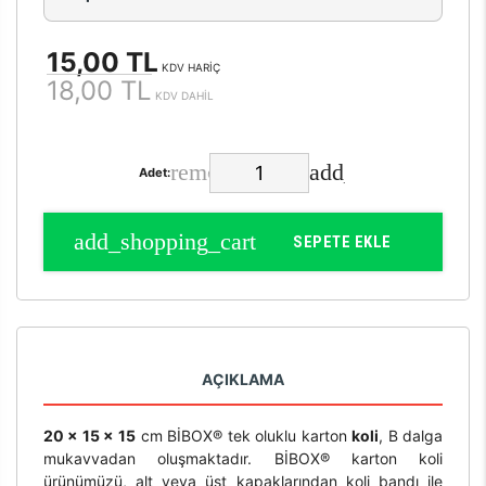
15,00 TL
KDV HARİÇ
18,00 TL
KDV DAHİL
Adet:
SEPETE EKLE
AÇIKLAMA
20 x 15 x 15
cm BİBOX® tek oluklu karton
koli
, B dalga
mukavvadan oluşmaktadır. BİBOX® karton koli
ürünümüzü, alt veya üst kapaklarından koli bandı ile