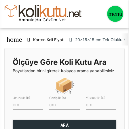
home
Karton Koli Fiyatı
20x15x15 cm Tek Oluklu Kar
Ölçüye Göre Koli Kutu Ara
Boyutlardan birini girerek kolayca arama yapabilirsiniz.
Uzunluk (B)
Genişlik (A)
Yükseklik (C)
ARA