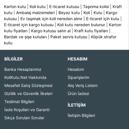
Karton kutu
|
Koli kutu
|
E-ticaret kutusu
|
Taşınma kolisi
|
Kraft
kutu
|
Ambalaj malzemeleri
|
Beyaz kutu
|
Koli
|
Kutu
|
Kargo
kutusu
|
Ev taşımak için koli nereden alınır
|
E-ticaret için kutu
|
E-ticaret için kargo kutusu
|
Koli kutu nereden bulunur
|
Karton
kutu fiyatları
|
Kargo kutusu satın al
|
Kraft kutu fiyatları
|
Bardak ve şişe kutuları
|
Paket servis kutusu
|
Köpük strafor
kutu
BİLGİLER
HESABIM
Banka Hesaplarımız
Hesabım
KoliKutu.Net Hakkında
Siparişlerim
Mesafeli Satış Sözleşmesi
Alış Veriş Listem
Gizlilik ve Güvenlik İlkeleri
Ürün İadesi
Teslimat Bilgileri
İLETIŞIM
İade Koşulları ve Garanti
İletişim Bilgileri
Sıkça Sorulan Sorular