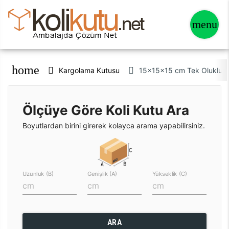
home
Kargolama Kutusu
15x15x15 cm Tek Oluklu Kr
Ölçüye Göre Koli Kutu Ara
Boyutlardan birini girerek kolayca arama yapabilirsiniz.
Uzunluk (B)
Genişlik (A)
Yükseklik (C)
ARA