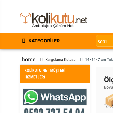
KATEGORILER
home
Kargolama Kutusu
14x14x7 cm Tek 
KOLİKUTU.NET MÜŞTERİ
HİZMETLERİ
Öl
Boyut