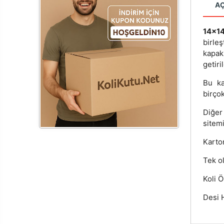
A
14x1
birle
kapa
getiril
Bu ka
birçok
Diğer
sitemi
Karton
Tek ol
Koli Ö
Desi H