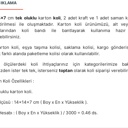
ÇIKLAMA
4x7
cm
tek oluklu
karton
koli
, 2 adet kraft ve 1 adet saman k
ştirilmesi ile oluşmaktadır. Karton koli ürünümüzü, alt ve
klarından koli bandı ile bantlayarak kullanıma hazır
ebilirsiniz.
rton koli, eşya taşıma kolisi, saklama kolisi, kargo gönderis
 farklı alanda paketleme kolisi olarak kullanılabilir.
 ölçülerdeki koli ihtiyaçlarınız için kategorilerimize baka
zden ister tek tek, isterseniz
toptan
olarak koli siparişi verebilir
 Koli Özellikleri :
uklu karton koli.
lçüsü : 14x14x7 cm ( Boy x En x Yükseklik ).
esabı : ( Boy x En x Yükseklik ) / 3000 = 0.46 ds.