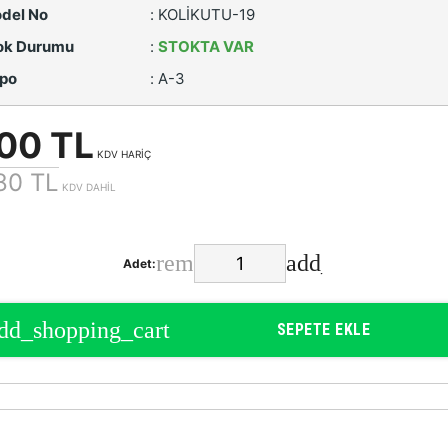
del No
:
KOLİKUTU-19
ok Durumu
:
STOKTA VAR
po
:
A-3
00 TL
KDV HARİÇ
80 TL
KDV DAHİL
Adet:
SEPETE EKLE