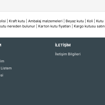
lisi
|
Kraft kutu
|
Ambalaj malzemeleri
|
Beyaz kutu
|
Koli
|
Kutu
 kutu nereden bulunur
|
Karton kutu fiyatları
|
Kargo kutusu satın
M
İLETIŞIM
İletişim Bilgileri
rim
ş Listem
si