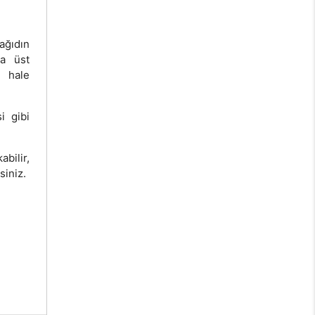
ağıdın
ya üst
 hale
i gibi
bilir,
siniz.