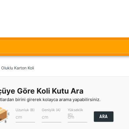
Oluklu Karton Koli
çüye Göre Koli Kutu Ara
lardan birini girerek kolayca arama yapabilirsiniz.
Uzunluk (B)
Genişlik (A)
Yükseklik
(C)
ARA