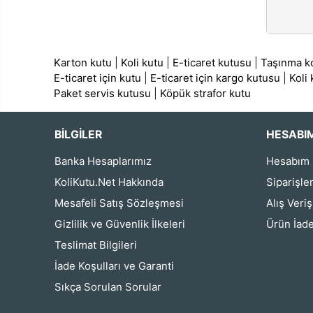
Karton kutu
|
Koli kutu
|
E-ticaret kutusu
|
Taşınma ko
E-ticaret için kutu
|
E-ticaret için kargo kutusu
|
Koli
Paket servis kutusu
|
Köpük strafor kutu
BİLGİLER
HESABI
Banka Hesaplarımız
Hesabım
KoliKutu.Net Hakkında
Siparişle
Mesafeli Satış Sözleşmesi
Alış Veri
Gizlilik ve Güvenlik İlkeleri
Ürün İade
Teslimat Bilgileri
İade Koşulları ve Garanti
Sıkça Sorulan Sorular