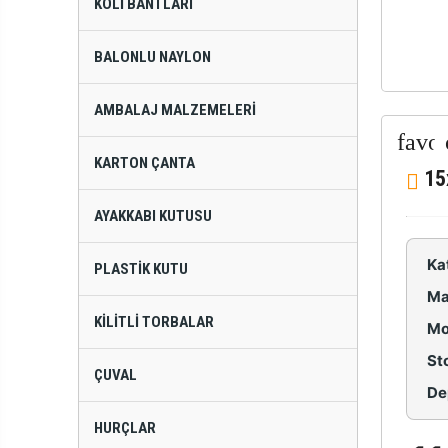
KOLI BANTLARI
BALONLU NAYLON
AMBALAJ MALZEMELERI
KARTON ÇANTA
15
AYAKKABI KUTUSU
Ka
PLASTIK KUTU
Ma
KILITLI TORBALAR
Mo
St
ÇUVAL
De
HURÇLAR