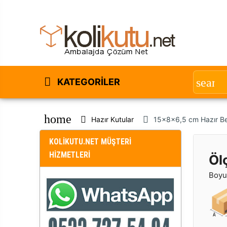
KATEGORILER
home
Hazır Kutular
15x8x6,5 cm Hazır B
KOLİKUTU.NET MÜŞTERİ
HİZMETLERİ
Öl
Boyut