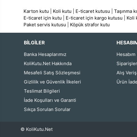
Karton kutu
|
Koli kutu
|
E-ticaret kutusu
|
Taşınma ko
E-ticaret için kutu
|
E-ticaret için kargo kutusu
|
Koli
Paket servis kutusu
|
Köpük strafor kutu
BİLGİLER
HESABI
Banka Hesaplarımız
Hesabım
KoliKutu.Net Hakkında
Siparişle
Mesafeli Satış Sözleşmesi
Alış Veri
Gizlilik ve Güvenlik İlkeleri
Ürün İade
Teslimat Bilgileri
İade Koşulları ve Garanti
Sıkça Sorulan Sorular
© KoliKutu.Net