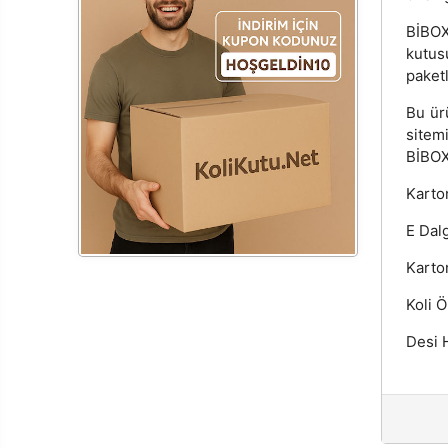
BİBOX
kutus
paketl
Bu ür
sitem
BİBOX®
Karton
E Dalg
Karto
Koli Ö
Desi H