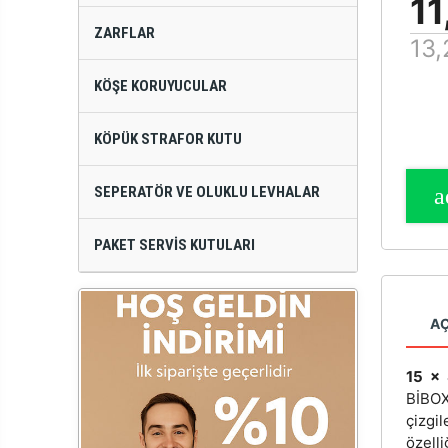
11
ZARFLAR
13,
KÖŞE KORUYUCULAR
KÖPÜK STRAFOR KUTU
SEPERATÖR VE OLUKLU LEVHALAR
PAKET SERVIS KUTULARI
A
15 x 
BİB
çizgi
özelli