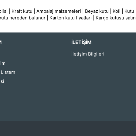
lisi
|
Kraft kutu
|
Ambalaj malzemeleri
|
Beyaz kutu
|
Koli
|
Kutu
 kutu nereden bulunur
|
Karton kutu fiyatları
|
Kargo kutusu satın
M
İLETIŞIM
İletişim Bilgileri
rim
ş Listem
si