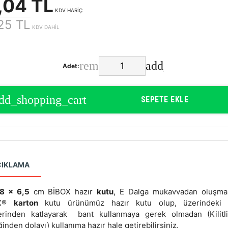
,04 TL
KDV HARİÇ
25 TL
KDV DAHİL
Adet:
SEPETE EKLE
ÇIKLAMA
8 x 6,5
cm BİBOX hazır
kutu
, E Dalga mukavvadan oluşmak
OX®
karton
kutu ürünümüz hazır kutu olup, üzerindeki pi
lerinden katlayarak bant kullanmaya gerek olmadan (Kilitl
ğinden dolayı) kullanıma hazır hale getirebilirsiniz.