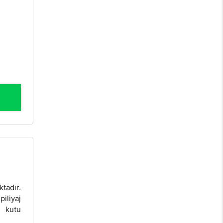
tadır.
liyaj
i kutu