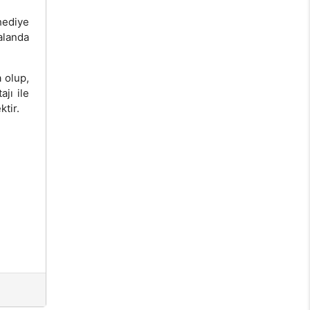
hediye
alanda
 olup,
ajı ile
ktir.