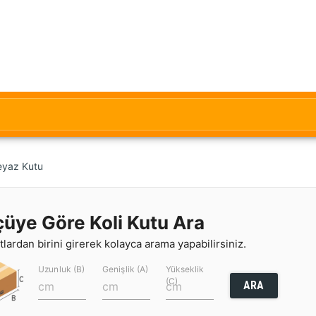
eyaz Kutu
çüye Göre Koli Kutu Ara
lardan birini girerek kolayca arama yapabilirsiniz.
Uzunluk (B)
Genişlik (A)
Yükseklik
(C)
ARA