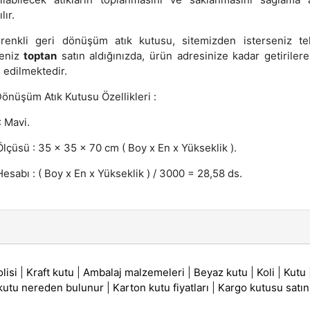
lır.
renkli geri dönüşüm atık kutusu, sitemizden isterseniz te
seniz
toptan
satın aldığınızda, ürün adresinize kadar getirilere
 edilmektedir.
Dönüşüm Atık Kutusu Özellikleri :
: Mavi.
lçüsü : 35 x 35 x 70 cm ( Boy x En x Yükseklik ).
esabı : ( Boy x En x Yükseklik ) / 3000 = 28,58 ds.
lisi
|
Kraft kutu
|
Ambalaj malzemeleri
|
Beyaz kutu
|
Koli
|
Kutu
 kutu nereden bulunur
|
Karton kutu fiyatları
|
Kargo kutusu satın