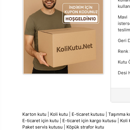
kullanı
Mavi 
ister
teslim
Geri 
Renk 
Kutu Ö
Desi H
Karton kutu
|
Koli kutu
|
E-ticaret kutusu
|
Taşınma ko
E-ticaret için kutu
|
E-ticaret için kargo kutusu
|
Koli
Paket servis kutusu
|
Köpük strafor kutu