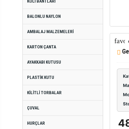
KOLI BANTLARI
BALONLU NAYLON
AMBALAJ MALZEMELERI
KARTON ÇANTA
Ge
AYAKKABI KUTUSU
Ka
PLASTIK KUTU
Ma
KILITLI TORBALAR
Mo
St
ÇUVAL
4
HURÇLAR