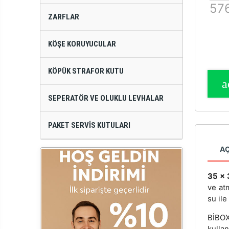
576
ZARFLAR
KÖŞE KORUYUCULAR
KÖPÜK STRAFOR KUTU
SEPERATÖR VE OLUKLU LEVHALAR
PAKET SERVIS KUTULARI
A
35 x 
ve at
su ile
BİBOX
kulla