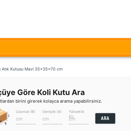
m Atık Kutusu Mavi 35x35x70 cm
çüye Göre Koli Kutu Ara
lardan birini girerek kolayca arama yapabilirsiniz.
Uzunluk (B)
Genişlik (A)
Yükseklik
(C)
ARA