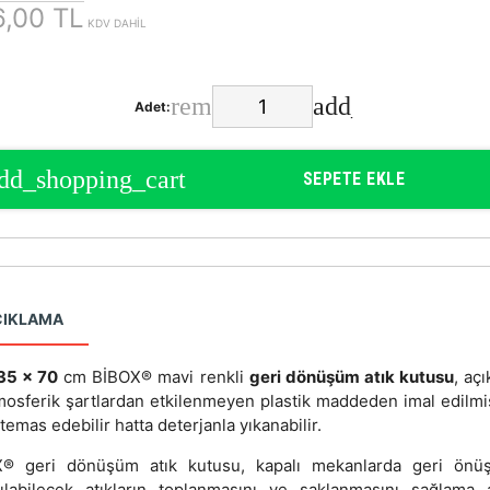
,00 TL
KDV DAHİL
Adet:
SEPETE EKLE
ÇIKLAMA
35 x 70
cm BİBOX® mavi renkli
geri dönüşüm atık kutusu
, aç
mosferik şartlardan etkilenmeyen plastik maddeden imal edilmi
 temas edebilir hatta deterjanla yıkanabilir.
® geri dönüşüm atık kutusu, kapalı mekanlarda geri ön
nılabilecek atıkların toplanmasını ve saklanmasını sağlama 