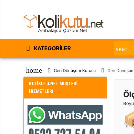
KATEGORILER
home
Geri Dönüşüm Kutusu
Geri Dönüşü
KOLİKUTU.NET MÜŞTERİ
HİZMETLERİ
Öl
Boyut