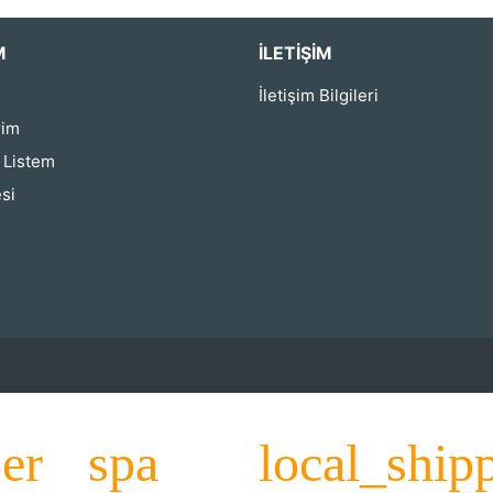
M
İLETIŞIM
İletişim Bilgileri
rim
ş Listem
si