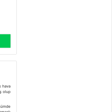
ık hava
ş olup
üşümde
amaçlı