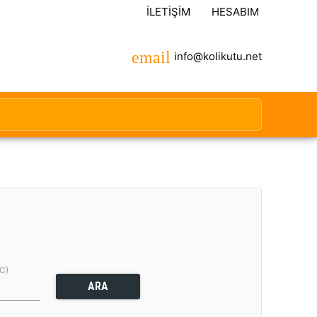
İLETIŞIM
HESABIM
info@kolikutu.net
(C)
ARA