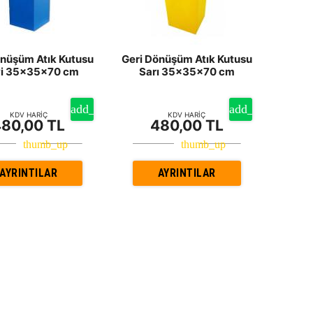
önüşüm Atık Kutusu
Geri Dönüşüm Atık Kutusu
i 35x35x70 cm
Sarı 35x35x70 cm
KDV HARİÇ
KDV HARİÇ
80,00 TL
480,00 TL
AYRINTILAR
AYRINTILAR