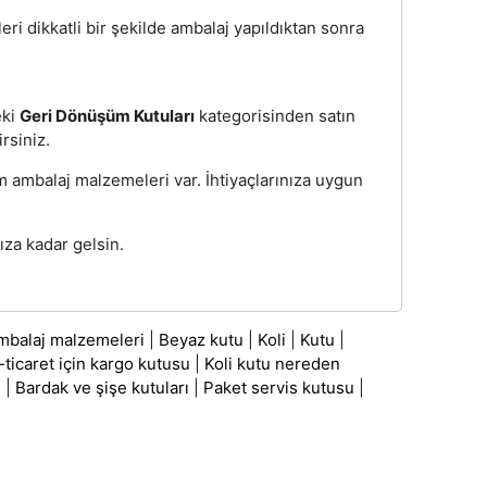
eri dikkatli bir şekilde ambalaj yapıldıktan sonra
eki
Geri Dönüşüm Kutuları
kategorisinden satın
irsiniz.
üm ambalaj malzemeleri var. İhtiyaçlarınıza uygun
za kadar gelsin.
mbalaj malzemeleri
|
Beyaz kutu
|
Koli
|
Kutu
|
-ticaret için kargo kutusu
|
Koli kutu nereden
ı
|
Bardak ve şişe kutuları
|
Paket servis kutusu
|