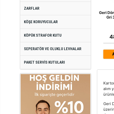
ZARFLAR
Geri Dö
Gri
KÖŞE KORUYUCULAR
KÖPÜK STRAFOR KUTU
4
SEPERATÖR VE OLUKLU LEVHALAR
PAKET SERVIS KUTULARI
Kart
alım 
ürünle
Geri D
üzeri