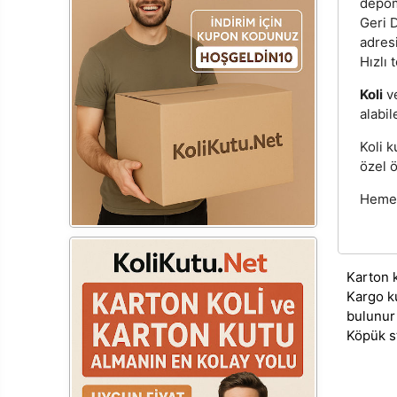
depom
Geri D
adres
Hızlı 
Koli
v
alabil
Koli k
özel ö
Hemen
Karton 
Kargo k
bulunur
Köpük s