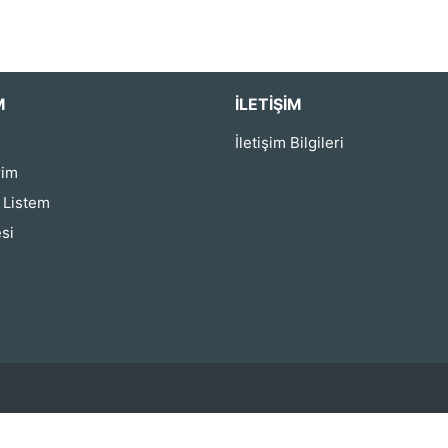
M
İLETIŞIM
İletişim Bilgileri
rim
ş Listem
si