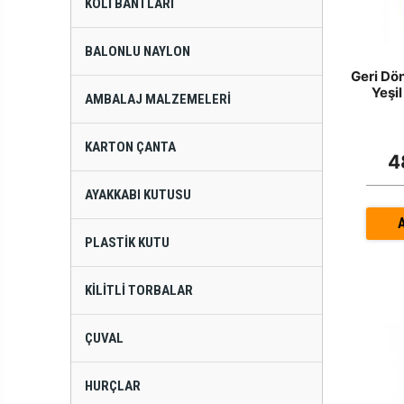
KOLI BANTLARI
BALONLU NAYLON
Geri Dö
Yeşi
AMBALAJ MALZEMELERI
KARTON ÇANTA
4
AYAKKABI KUTUSU
PLASTIK KUTU
KILITLI TORBALAR
ÇUVAL
HURÇLAR