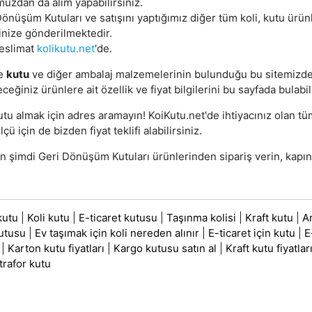
uzdan da alım yapabilirsiniz.
önüşüm Kutuları ve satışını yaptığımız diğer tüm koli, kutu ürünl
inize gönderilmektedir.
teslimat
kolikutu.net
'de.
e
kutu
ve diğer ambalaj malzemelerinin bulunduğu bu sitemizd
eceğiniz ürünlere ait özellik ve fiyat bilgilerini bu sayfada bulabil
utu almak için adres aramayın! KoiKutu.net'de ihtiyacınız olan t
lçü için de bizden fiyat teklifi alabilirsiniz.
 şimdi Geri Dönüşüm Kutuları ürünlerinden sipariş verin, kapını
kutu
|
Koli kutu
|
E-ticaret kutusu
|
Taşınma kolisi
|
Kraft kutu
|
A
utusu
|
Ev taşımak için koli nereden alınır
|
E-ticaret için kutu
|
E
|
Karton kutu fiyatları
|
Kargo kutusu satın al
|
Kraft kutu fiyatlar
trafor kutu