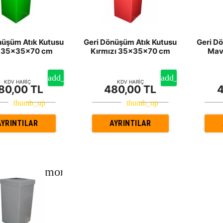
nüşüm Atık Kutusu
Geri Dönüşüm Atık Kutusu
Geri D
l 35x35x70 cm
Kırmızı 35x35x70 cm
Mav
KDV HARİÇ
KDV HARİÇ
80,00 TL
480,00 TL
4
AYRINTILAR
AYRINTILAR