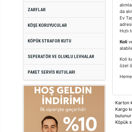
alıml
ZARFLAR
da alı
Ev Taş
adres
KÖŞE KORUYUCULAR
Hızlı 
KÖPÜK STRAFOR KUTU
Koli
v
alabil
SEPERATÖR VE OLUKLU LEVHALAR
Koli k
özel ö
PAKET SERVIS KUTULARI
Hemen
Karton 
Kargo k
bulunur
Köpük s