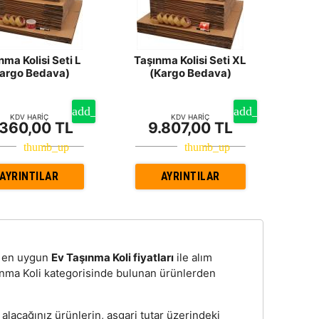
nma Kolisi Seti L
Taşınma Kolisi Seti XL
argo Bedava)
(Kargo Bedava)
KDV HARİÇ
KDV HARİÇ
.360,00 TL
9.807,00 TL
AYRINTILAR
AYRINTILAR
n, en uygun
Ev Taşınma Koli fiyatları
ile alım
şınma Koli kategorisinde bulunan ürünlerden
alacağınız ürünlerin, asgari tutar üzerindeki