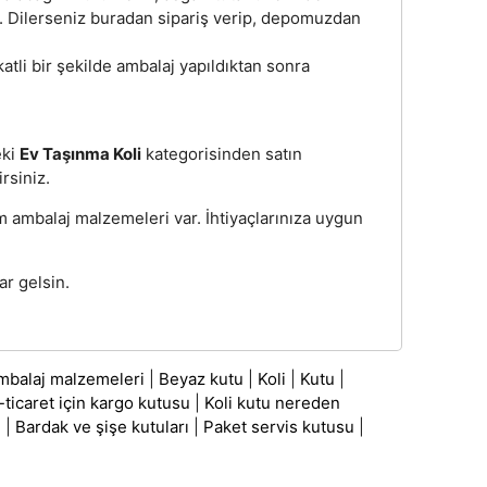
z. Dilerseniz buradan sipariş verip, depomuzdan
katli bir şekilde ambalaj yapıldıktan sonra
eki
Ev Taşınma Koli
kategorisinden satın
irsiniz.
üm ambalaj malzemeleri var. İhtiyaçlarınıza uygun
r gelsin.
mbalaj malzemeleri
|
Beyaz kutu
|
Koli
|
Kutu
|
-ticaret için kargo kutusu
|
Koli kutu nereden
ı
|
Bardak ve şişe kutuları
|
Paket servis kutusu
|