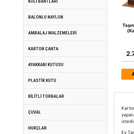
KOLI BANTLARI
BALONLU NAYLON
Taşın
(K
AMBALAJ MALZEMELERI
KARTON ÇANTA
2.
AYAKKABI KUTUSU
PLASTIK KUTU
KILITLI TORBALAR
Kart
ÇUVAL
yapar
istedi
HURÇLAR
Ev Taş