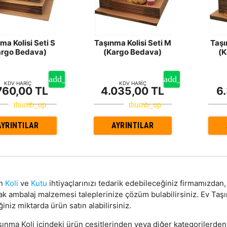
ma Kolisi Seti S
Taşınma Kolisi Seti M
Taşı
argo Bedava)
(Kargo Bedava)
(K
KDV HARİÇ
KDV HARİÇ
760,00 TL
4.035,00 TL
6
AYRINTILAR
AYRINTILAR
on
Koli
ve
Kutu
ihtiyaçlarınızı tedarik edebileceğiniz firmamızda
ak ambalaj malzemesi taleplerinize çözüm bulabilirsiniz. Ev Ta
ğiniz miktarda ürün satın alabilirsiniz.
ınma Koli içindeki ürün çeşitlerinden veya diğer kategorilerden 