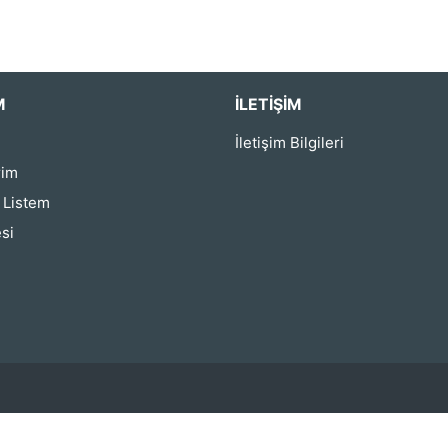
M
İLETIŞIM
İletişim Bilgileri
rim
ş Listem
si