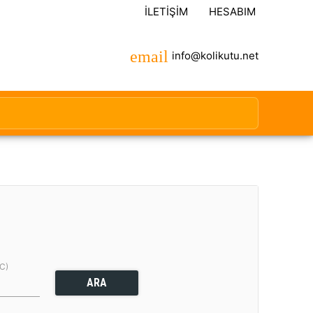
İLETIŞIM
HESABIM
info@kolikutu.net
(C)
ARA