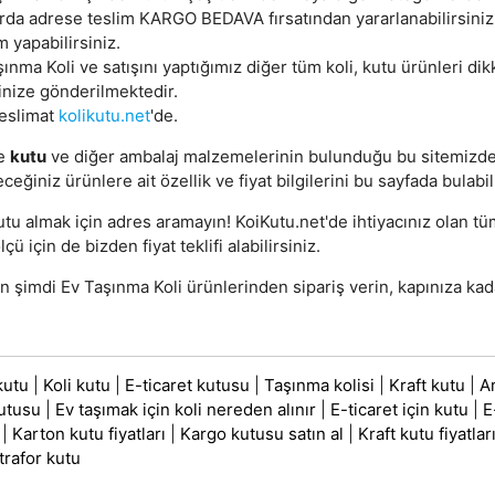
arda adrese teslim KARGO BEDAVA fırsatından yararlanabilirsini
m yapabilirsiniz.
ınma Koli ve satışını yaptığımız diğer tüm koli, kutu ürünleri dik
inize gönderilmektedir.
teslimat
kolikutu.net
'de.
e
kutu
ve diğer ambalaj malzemelerinin bulunduğu bu sitemizd
eceğiniz ürünlere ait özellik ve fiyat bilgilerini bu sayfada bulabil
utu almak için adres aramayın! KoiKutu.net'de ihtiyacınız olan t
lçü için de bizden fiyat teklifi alabilirsiniz.
 şimdi Ev Taşınma Koli ürünlerinden sipariş verin, kapınıza kada
kutu
|
Koli kutu
|
E-ticaret kutusu
|
Taşınma kolisi
|
Kraft kutu
|
A
utusu
|
Ev taşımak için koli nereden alınır
|
E-ticaret için kutu
|
E
|
Karton kutu fiyatları
|
Kargo kutusu satın al
|
Kraft kutu fiyatlar
trafor kutu