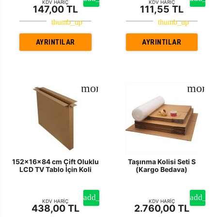
KDV HARİÇ
KDV HARİÇ
147,00 TL
111,55 TL
AYRINTILAR
AYRINTILAR
152x16x84 cm Çift Oluklu
Taşınma Kolisi Seti S
LCD TV Tablo İçin Koli
(Kargo Bedava)
KDV HARİÇ
KDV HARİÇ
438,00 TL
2.760,00 TL