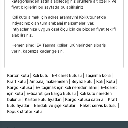
kategorisinden satın alabileceğiniz ürünlere ait özellik ve
fiyat bilgilerini bu sayfada bulabilirsiniz.
Koli kutu almak için adres aramayın! KoiKutu.net'de
ihtiyacınız olan tüm ambalaj malzemeleri var.
İhtiyaçlarınıza uygun özel ölçü için de bizden fiyat teklifi
alabilirsiniz.
Hemen şimdi Ev Taşıma Kolileri ürünlerinden sipariş
verin, kapınıza kadar gelsin.
Karton kutu
|
Koli kutu
|
E-ticaret kutusu
|
Taşınma kolisi
|
Kraft kutu
|
Ambalaj malzemeleri
|
Beyaz kutu
|
Koli
|
Kutu
|
Kargo kutusu
|
Ev taşımak için koli nereden alınır
|
E-ticaret
için kutu
|
E-ticaret için kargo kutusu
|
Koli kutu nereden
bulunur
|
Karton kutu fiyatları
|
Kargo kutusu satın al
|
Kraft
kutu fiyatları
|
Bardak ve şişe kutuları
|
Paket servis kutusu
|
Köpük strafor kutu