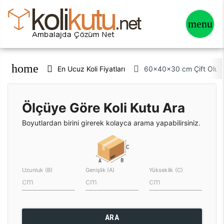
home
En Ucuz Koli Fiyatları
60x40x30 cm Çift Oluklu
Ölçüye Göre Koli Kutu Ara
Boyutlardan birini girerek kolayca arama yapabilirsiniz.
Uzunluk (B)
Genişlik (A)
Yükseklik (C)
ARA