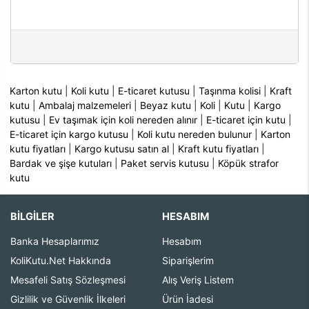
Karton kutu
|
Koli kutu
|
E-ticaret kutusu
|
Taşınma kolisi
|
Kraft
kutu
|
Ambalaj malzemeleri
|
Beyaz kutu
|
Koli
|
Kutu
|
Kargo
kutusu
|
Ev taşımak için koli nereden alınır
|
E-ticaret için kutu
|
E-ticaret için kargo kutusu
|
Koli kutu nereden bulunur
|
Karton
kutu fiyatları
|
Kargo kutusu satın al
|
Kraft kutu fiyatları
|
Bardak ve şişe kutuları
|
Paket servis kutusu
|
Köpük strafor
kutu
BİLGİLER
HESABIM
Banka Hesaplarımız
Hesabım
KoliKutu.Net Hakkında
Siparişlerim
Mesafeli Satış Sözleşmesi
Alış Veriş Listem
Gizlilik ve Güvenlik İlkeleri
Ürün İadesi