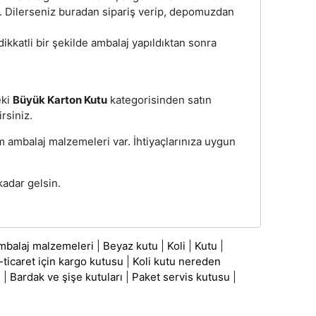
z. Dilerseniz buradan sipariş verip, depomuzdan
dikkatli bir şekilde ambalaj yapıldıktan sonra
eki
Büyük Karton Kutu
kategorisinden satın
irsiniz.
üm ambalaj malzemeleri var. İhtiyaçlarınıza uygun
adar gelsin.
mbalaj malzemeleri
|
Beyaz kutu
|
Koli
|
Kutu
|
-ticaret için kargo kutusu
|
Koli kutu nereden
ı
|
Bardak ve şişe kutuları
|
Paket servis kutusu
|