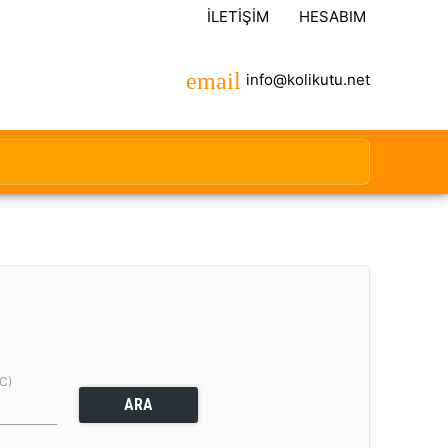
İLETIŞIM
HESABIM
info@kolikutu.net
(C)
ARA