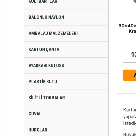
KOLI BANTLARI
BALONLU NAYLON
60x40x3
Kra
AMBALAJ MALZEMELERI
KARTON ÇANTA
1
AYAKKABI KUTUSU
PLASTIK KUTU
KILITLI TORBALAR
Kart
ÇUVAL
yapar
istedi
HURÇLAR
Büyük 