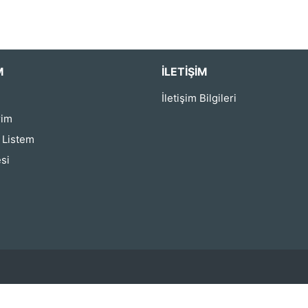
M
İLETIŞIM
İletişim Bilgileri
rim
ş Listem
si