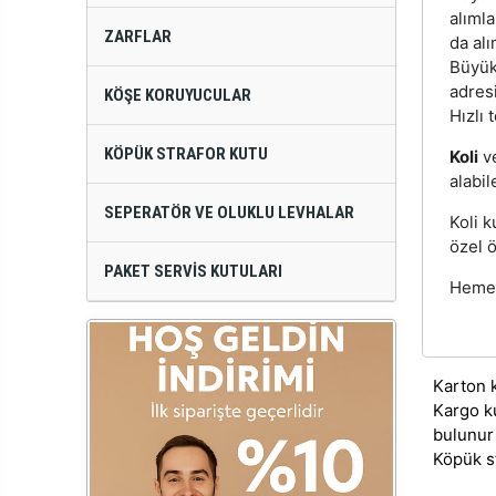
alıml
ZARFLAR
da alı
Büyük 
adres
KÖŞE KORUYUCULAR
Hızlı 
KÖPÜK STRAFOR KUTU
Koli
v
alabil
SEPERATÖR VE OLUKLU LEVHALAR
Koli k
özel ö
PAKET SERVIS KUTULARI
Hemen
Karton 
Kargo k
bulunur
Köpük s