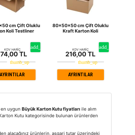
50 cm Çift Oluklu
80x50x50 cm Çift Oluklu
on Koli Testliner
Kraft Karton Koli
KDV HARİÇ
KDV HARİÇ
174,00 TL
216,00 TL
AYRINTILAR
AYRINTILAR
n, en uygun
Büyük Karton Kutu fiyatları
ile alım
 Karton Kutu kategorisinde bulunan ürünlerden
en alacağınız ürünlerin, asgari tutar üzerindeki