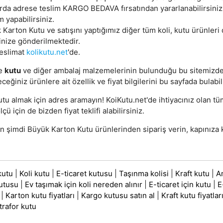
arda adrese teslim KARGO BEDAVA fırsatından yararlanabilirsini
m yapabilirsiniz.
Karton Kutu ve satışını yaptığımız diğer tüm koli, kutu ürünleri 
inize gönderilmektedir.
teslimat
kolikutu.net
'de.
e
kutu
ve diğer ambalaj malzemelerinin bulunduğu bu sitemizd
eceğiniz ürünlere ait özellik ve fiyat bilgilerini bu sayfada bulabil
utu almak için adres aramayın! KoiKutu.net'de ihtiyacınız olan t
lçü için de bizden fiyat teklifi alabilirsiniz.
 şimdi Büyük Karton Kutu ürünlerinden sipariş verin, kapınıza k
kutu
|
Koli kutu
|
E-ticaret kutusu
|
Taşınma kolisi
|
Kraft kutu
|
A
utusu
|
Ev taşımak için koli nereden alınır
|
E-ticaret için kutu
|
E
|
Karton kutu fiyatları
|
Kargo kutusu satın al
|
Kraft kutu fiyatlar
trafor kutu