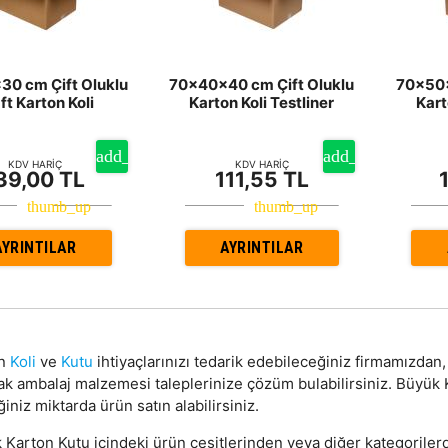
0 cm Çift Oluklu
70x40x40 cm Çift Oluklu
70x50x
ft Karton Koli
Karton Koli Testliner
Kart
KDV HARİÇ
KDV HARİÇ
39,00 TL
111,55 TL
AYRINTILAR
AYRINTILAR
on
Koli
ve
Kutu
ihtiyaçlarınızı tedarik edebileceğiniz firmamızda
ak ambalaj malzemesi taleplerinize çözüm bulabilirsiniz. Büyük
ğiniz miktarda ürün satın alabilirsiniz.
Karton Kutu içindeki ürün çeşitlerinden veya diğer kategorilerd