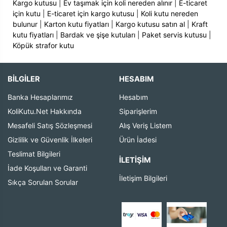
Kargo kutusu
|
Ev taşımak için koli nereden alınır
|
E-ticaret
için kutu
|
E-ticaret için kargo kutusu
|
Koli kutu nereden
bulunur
|
Karton kutu fiyatları
|
Kargo kutusu satın al
|
Kraft
kutu fiyatları
|
Bardak ve şişe kutuları
|
Paket servis kutusu
|
Köpük strafor kutu
BİLGİLER
HESABIM
Banka Hesaplarımız
Hesabım
KoliKutu.Net Hakkında
Siparişlerim
Mesafeli Satış Sözleşmesi
Alış Veriş Listem
Gizlilik ve Güvenlik İlkeleri
Ürün İadesi
Teslimat Bilgileri
İLETIŞIM
İade Koşulları ve Garanti
İletişim Bilgileri
Sıkça Sorulan Sorular