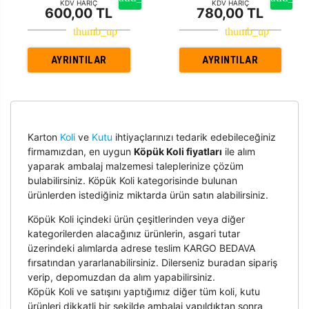
KDV HARİÇ
KDV HARİÇ
600,00 TL
780,00 TL
AYRINTILAR
AYRINTILAR
Karton
Koli
ve
Kutu
ihtiyaçlarınızı tedarik edebileceğiniz
firmamızdan, en uygun
Köpük Koli fiyatları
ile alım
yaparak ambalaj malzemesi taleplerinize çözüm
bulabilirsiniz. Köpük Koli kategorisinde bulunan
ürünlerden istediğiniz miktarda ürün satın alabilirsiniz.
Köpük Koli içindeki ürün çeşitlerinden veya diğer
kategorilerden alacağınız ürünlerin, asgari tutar
üzerindeki alımlarda adrese teslim KARGO BEDAVA
fırsatından yararlanabilirsiniz. Dilerseniz buradan sipariş
verip, depomuzdan da alım yapabilirsiniz.
Köpük Koli ve satışını yaptığımız diğer tüm koli, kutu
ürünleri dikkatli bir şekilde ambalaj yapıldıktan sonra