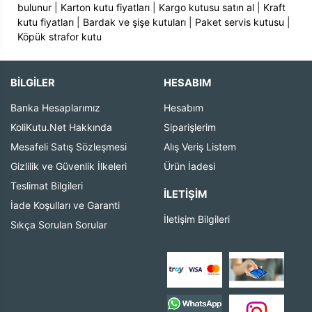
bulunur
|
Karton kutu fiyatları
|
Kargo kutusu satın al
|
Kraft
kutu fiyatları
|
Bardak ve şişe kutuları
|
Paket servis kutusu
|
Köpük strafor kutu
BİLGİLER
HESABIM
Banka Hesaplarımız
Hesabım
KoliKutu.Net Hakkında
Siparişlerim
Mesafeli Satış Sözleşmesi
Alış Veriş Listem
Gizlilik ve Güvenlik İlkeleri
Ürün İadesi
Teslimat Bilgileri
İLETIŞIM
İade Koşulları ve Garanti
İletişim Bilgileri
Sıkça Sorulan Sorular