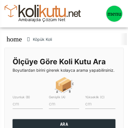
home
Köpük Koli
Ölçüye Göre Koli Kutu Ara
Boyutlardan birini girerek kolayca arama yapabilirsiniz.
Uzunluk (B)
Genişlik (A)
Yükseklik (C)
ARA