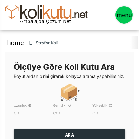
home
Strafor Koli
Ölçüye Göre Koli Kutu Ara
Boyutlardan birini girerek kolayca arama yapabilirsiniz.
Uzunluk (B)
Genişlik (A)
Yükseklik (C)
ARA