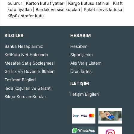
bulunur
|
Karton kutu fiyatları
|
Kargo kutusu satın al
|
Kraft
kutu fiyatları
|
Bardak ve şişe kutuları
|
Paket servis kutusu
|
Köpük strafor kutu
BİLGİLER
HESABIM
Banka Hesaplarımız
Hesabım
KoliKutu.Net Hakkında
Siparişlerim
Mesafeli Satış Sözleşmesi
Alış Veriş Listem
Gizlilik ve Güvenlik İlkeleri
Ürün İadesi
Teslimat Bilgileri
İLETIŞIM
İade Koşulları ve Garanti
İletişim Bilgileri
Sıkça Sorulan Sorular