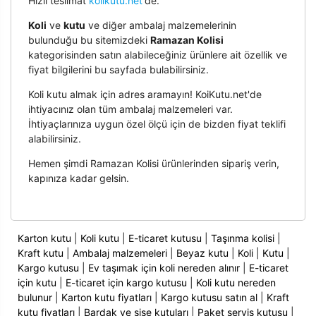
Hızlı teslimat
kolikutu.net
'de.
Koli
ve
kutu
ve diğer ambalaj malzemelerinin
bulunduğu bu sitemizdeki
Ramazan Kolisi
kategorisinden satın alabileceğiniz ürünlere ait özellik ve
fiyat bilgilerini bu sayfada bulabilirsiniz.
Koli kutu almak için adres aramayın! KoiKutu.net'de
ihtiyacınız olan tüm ambalaj malzemeleri var.
İhtiyaçlarınıza uygun özel ölçü için de bizden fiyat teklifi
alabilirsiniz.
Hemen şimdi Ramazan Kolisi ürünlerinden sipariş verin,
kapınıza kadar gelsin.
Karton kutu
|
Koli kutu
|
E-ticaret kutusu
|
Taşınma kolisi
|
Kraft kutu
|
Ambalaj malzemeleri
|
Beyaz kutu
|
Koli
|
Kutu
|
Kargo kutusu
|
Ev taşımak için koli nereden alınır
|
E-ticaret
için kutu
|
E-ticaret için kargo kutusu
|
Koli kutu nereden
bulunur
|
Karton kutu fiyatları
|
Kargo kutusu satın al
|
Kraft
kutu fiyatları
|
Bardak ve şişe kutuları
|
Paket servis kutusu
|