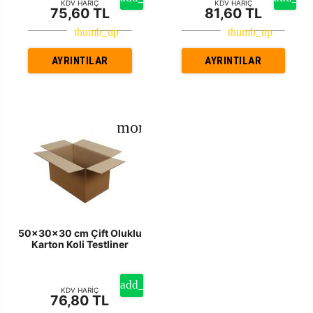
KDV HARİÇ
KDV HARİÇ
75,60 TL
81,60 TL
AYRINTILAR
AYRINTILAR
50x30x30 cm Çift Oluklu
Karton Koli Testliner
KDV HARİÇ
76,80 TL