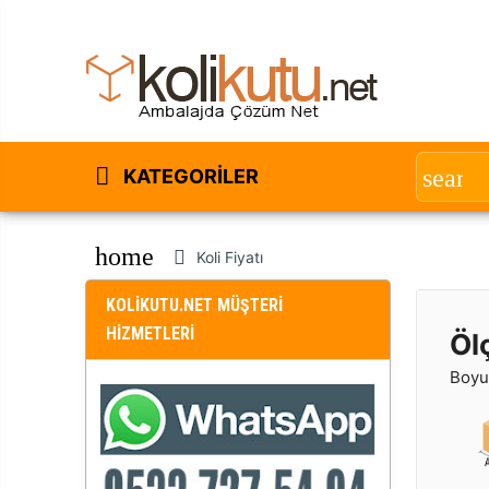
KATEGORILER
home
Koli Fiyatı
KOLİKUTU.NET MÜŞTERİ
HİZMETLERİ
Öl
Boyut