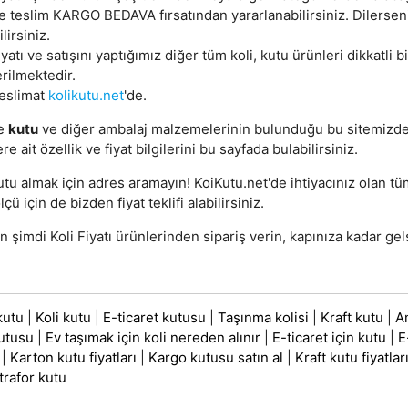
e teslim KARGO BEDAVA fırsatından yararlanabilirsiniz. Dilerse
lirsiniz.
iyatı ve satışını yaptığımız diğer tüm koli, kutu ürünleri dikkatli
rilmektedir.
teslimat
kolikutu.net
'de.
e
kutu
ve diğer ambalaj malzemelerinin bulunduğu bu sitemizd
re ait özellik ve fiyat bilgilerini bu sayfada bulabilirsiniz.
utu almak için adres aramayın! KoiKutu.net'de ihtiyacınız olan t
lçü için de bizden fiyat teklifi alabilirsiniz.
şimdi Koli Fiyatı ürünlerinden sipariş verin, kapınıza kadar gel
kutu
|
Koli kutu
|
E-ticaret kutusu
|
Taşınma kolisi
|
Kraft kutu
|
A
utusu
|
Ev taşımak için koli nereden alınır
|
E-ticaret için kutu
|
E
|
Karton kutu fiyatları
|
Kargo kutusu satın al
|
Kraft kutu fiyatlar
trafor kutu