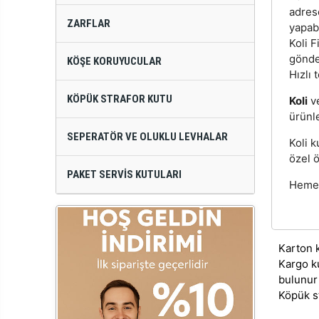
adres
ZARFLAR
yapabi
Koli F
gönde
KÖŞE KORUYUCULAR
Hızlı 
KÖPÜK STRAFOR KUTU
Koli
v
ürünle
SEPERATÖR VE OLUKLU LEVHALAR
Koli k
özel ö
PAKET SERVIS KUTULARI
Hemen 
Karton 
Kargo k
bulunur
Köpük s