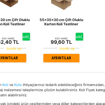
0 cm Çift Oluklu
55x35x30 cm Çift Oluklu
n Koli Testliner
Karton Koli Testliner
KDV HARİÇ
KDV HARİÇ
62,40 TL
99,60 TL
AYRINTILAR
AYRINTILAR
on
Koli
ve
Kutu
ihtiyaçlarınızı tedarik edebileceğiniz firmamızda
j malzemesi taleplerinize çözüm bulabilirsiniz. Koli Fiyatı kat
atın alabilirsiniz.
iyatı içindeki ürün çeşitlerinden veya diğer kategorilerden alaca