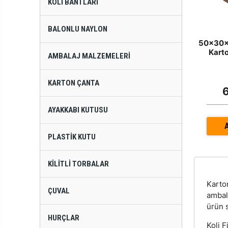
KOLI BANTLARI
BALONLU NAYLON
50x30x2
Karto
AMBALAJ MALZEMELERI
KARTON ÇANTA
AYAKKABI KUTUSU
PLASTIK KUTU
KILITLI TORBALAR
Kart
ÇUVAL
ambala
ürün s
HURÇLAR
Koli F