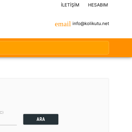
İLETIŞIM
HESABIM
info@kolikutu.net
(C)
ARA