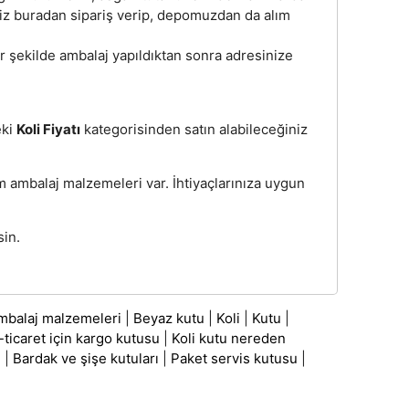
niz buradan sipariş verip, depomuzdan da alım
 bir şekilde ambalaj yapıldıktan sonra adresinize
eki
Koli Fiyatı
kategorisinden satın alabileceğiniz
üm ambalaj malzemeleri var. İhtiyaçlarınıza uygun
sin.
mbalaj malzemeleri
|
Beyaz kutu
|
Koli
|
Kutu
|
-ticaret için kargo kutusu
|
Koli kutu nereden
ı
|
Bardak ve şişe kutuları
|
Paket servis kutusu
|