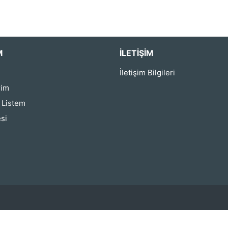
M
İLETIŞIM
İletişim Bilgileri
rim
ş Listem
si