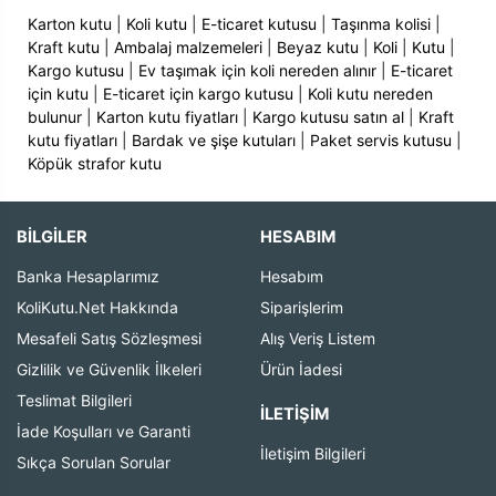
Karton kutu
|
Koli kutu
|
E-ticaret kutusu
|
Taşınma kolisi
|
Kraft kutu
|
Ambalaj malzemeleri
|
Beyaz kutu
|
Koli
|
Kutu
|
Kargo kutusu
|
Ev taşımak için koli nereden alınır
|
E-ticaret
için kutu
|
E-ticaret için kargo kutusu
|
Koli kutu nereden
bulunur
|
Karton kutu fiyatları
|
Kargo kutusu satın al
|
Kraft
kutu fiyatları
|
Bardak ve şişe kutuları
|
Paket servis kutusu
|
Köpük strafor kutu
BİLGİLER
HESABIM
Banka Hesaplarımız
Hesabım
KoliKutu.Net Hakkında
Siparişlerim
Mesafeli Satış Sözleşmesi
Alış Veriş Listem
Gizlilik ve Güvenlik İlkeleri
Ürün İadesi
Teslimat Bilgileri
İLETIŞIM
İade Koşulları ve Garanti
İletişim Bilgileri
Sıkça Sorulan Sorular