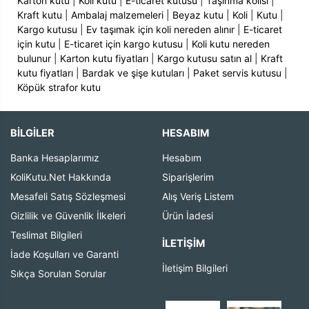
Karton kutu
|
Koli kutu
|
E-ticaret kutusu
|
Taşınma kolisi
|
Kraft kutu
|
Ambalaj malzemeleri
|
Beyaz kutu
|
Koli
|
Kutu
|
Kargo kutusu
|
Ev taşımak için koli nereden alınır
|
E-ticaret
için kutu
|
E-ticaret için kargo kutusu
|
Koli kutu nereden
bulunur
|
Karton kutu fiyatları
|
Kargo kutusu satın al
|
Kraft
kutu fiyatları
|
Bardak ve şişe kutuları
|
Paket servis kutusu
|
Köpük strafor kutu
BİLGİLER
HESABIM
Banka Hesaplarımız
Hesabım
KoliKutu.Net Hakkında
Siparişlerim
Mesafeli Satış Sözleşmesi
Alış Veriş Listem
Gizlilik ve Güvenlik İlkeleri
Ürün İadesi
Teslimat Bilgileri
İLETIŞIM
İade Koşulları ve Garanti
İletişim Bilgileri
Sıkça Sorulan Sorular