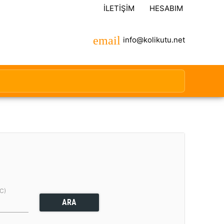
İLETIŞIM
HESABIM
info@kolikutu.net
(C)
ARA