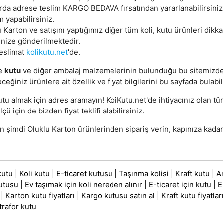
arda adrese teslim KARGO BEDAVA fırsatından yararlanabilirsini
m yapabilirsiniz.
 Karton ve satışını yaptığımız diğer tüm koli, kutu ürünleri dikka
inize gönderilmektedir.
teslimat
kolikutu.net
'de.
e
kutu
ve diğer ambalaj malzemelerinin bulunduğu bu sitemizd
eceğiniz ürünlere ait özellik ve fiyat bilgilerini bu sayfada bulabil
utu almak için adres aramayın! KoiKutu.net'de ihtiyacınız olan t
lçü için de bizden fiyat teklifi alabilirsiniz.
 şimdi Oluklu Karton ürünlerinden sipariş verin, kapınıza kadar
kutu
|
Koli kutu
|
E-ticaret kutusu
|
Taşınma kolisi
|
Kraft kutu
|
A
utusu
|
Ev taşımak için koli nereden alınır
|
E-ticaret için kutu
|
E
|
Karton kutu fiyatları
|
Kargo kutusu satın al
|
Kraft kutu fiyatlar
trafor kutu