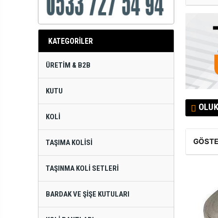
KATEGORİLER
ÜRETIM & B2B
KUTU
OLUK
KOLI
GÖSTE
TAŞIMA KOLISI
TAŞINMA KOLI SETLERI
BARDAK VE ŞIŞE KUTULARI