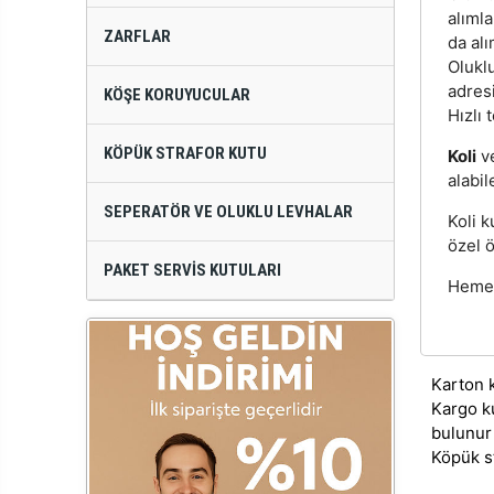
alıml
ZARFLAR
da alı
Oluklu
adres
KÖŞE KORUYUCULAR
Hızlı 
KÖPÜK STRAFOR KUTU
Koli
v
alabil
SEPERATÖR VE OLUKLU LEVHALAR
Koli k
özel ö
PAKET SERVIS KUTULARI
Hemen
Karton 
Kargo k
bulunur
Köpük s