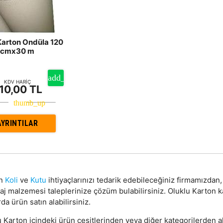
Karton Ondüla 120
cmx30 m
KDV HARİÇ
10,00 TL
AYRINTILAR
on
Koli
ve
Kutu
ihtiyaçlarınızı tedarik edebileceğiniz firmamızda
aj malzemesi taleplerinize çözüm bulabilirsiniz. Oluklu Karton 
da ürün satın alabilirsiniz.
 Karton içindeki ürün çeşitlerinden veya diğer kategorilerden al