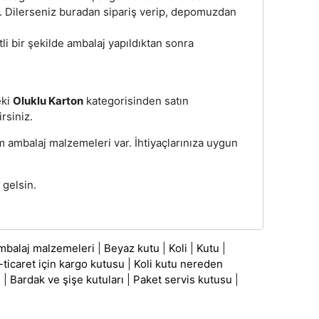
z. Dilerseniz buradan sipariş verip, depomuzdan
tli bir şekilde ambalaj yapıldıktan sonra
eki
Oluklu Karton
kategorisinden satın
irsiniz.
üm ambalaj malzemeleri var. İhtiyaçlarınıza uygun
 gelsin.
mbalaj malzemeleri
|
Beyaz kutu
|
Koli
|
Kutu
|
-ticaret için kargo kutusu
|
Koli kutu nereden
ı
|
Bardak ve şişe kutuları
|
Paket servis kutusu
|