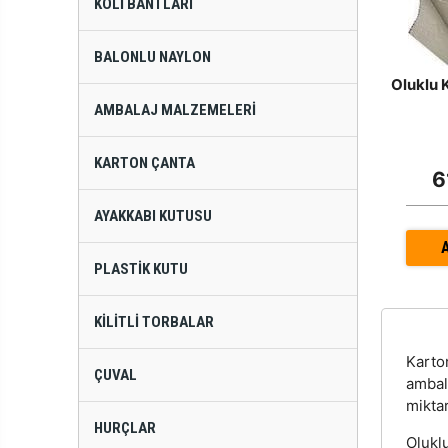
KOLI BANTLARI
BALONLU NAYLON
Oluklu 
AMBALAJ MALZEMELERI
KARTON ÇANTA
6
AYAKKABI KUTUSU
PLASTIK KUTU
KILITLI TORBALAR
Kart
ÇUVAL
ambal
miktar
HURÇLAR
Oluklu