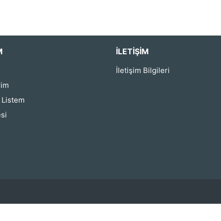
M
İLETIŞIM
İletişim Bilgileri
rim
ş Listem
si