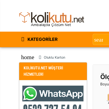
KATEGORILER
home
Oluklu Karton
KOLİKUTU.NET MÜŞTERİ
HİZMETLERİ
Öl
Boyut