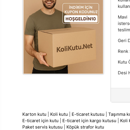
kullanı
Mavi 
ister
teslim
Geri 
Renk 
Kutu Ö
Desi H
Karton kutu
|
Koli kutu
|
E-ticaret kutusu
|
Taşınma ko
E-ticaret için kutu
|
E-ticaret için kargo kutusu
|
Koli
Paket servis kutusu
|
Köpük strafor kutu