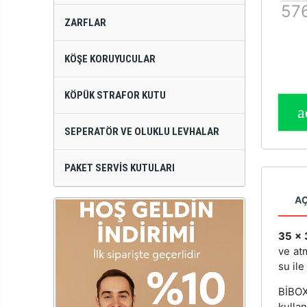
576
ZARFLAR
KÖŞE KORUYUCULAR
KÖPÜK STRAFOR KUTU
SEPERATÖR VE OLUKLU LEVHALAR
PAKET SERVIS KUTULARI
A
35 x 
ve at
su ile
BİBOX
kulla