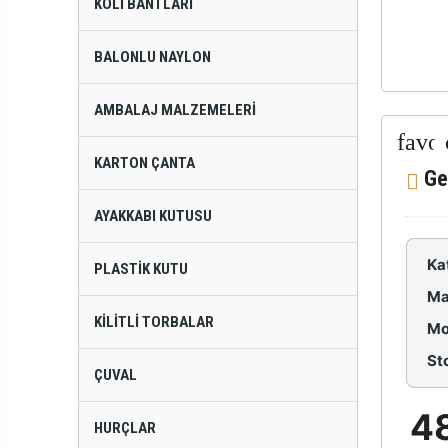
KOLI BANTLARI
BALONLU NAYLON
AMBALAJ MALZEMELERI
KARTON ÇANTA
Ge
AYAKKABI KUTUSU
Ka
PLASTIK KUTU
Ma
KILITLI TORBALAR
Mo
St
ÇUVAL
4
HURÇLAR