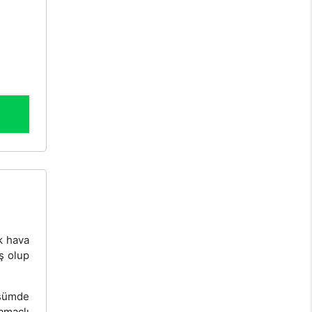
ık hava
ş olup
üşümde
amaçlı