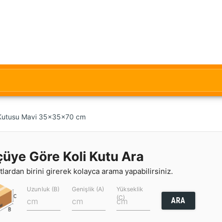
 Kutusu Mavi 35x35x70 cm
çüye Göre Koli Kutu Ara
lardan birini girerek kolayca arama yapabilirsiniz.
Uzunluk (B)
Genişlik (A)
Yükseklik
(C)
ARA