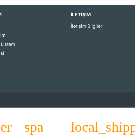
M
İLETIŞIM
İletişim Bilgileri
rim
ş Listem
si