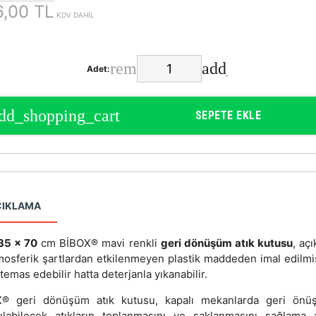
,00 TL
KDV DAHİL
Adet:
SEPETE EKLE
ÇIKLAMA
35 x 70
cm BİBOX® mavi renkli
geri dönüşüm atık kutusu
, aç
mosferik şartlardan etkilenmeyen plastik maddeden imal edilmi
 temas edebilir hatta deterjanla yıkanabilir.
® geri dönüşüm atık kutusu, kapalı mekanlarda geri ön
nılabilecek atıkların toplanmasını ve saklanmasını sağlama 