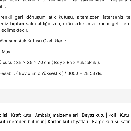
lır.
renkli geri dönüşüm atık kutusu, sitemizden isterseniz te
seniz
toptan
satın aldığınızda, ürün adresinize kadar getirilere
 edilmektedir.
Dönüşüm Atık Kutusu Özellikleri :
: Mavi.
lçüsü : 35 x 35 x 70 cm ( Boy x En x Yükseklik ).
esabı : ( Boy x En x Yükseklik ) / 3000 = 28,58 ds.
lisi
|
Kraft kutu
|
Ambalaj malzemeleri
|
Beyaz kutu
|
Koli
|
Kutu
 kutu nereden bulunur
|
Karton kutu fiyatları
|
Kargo kutusu satın