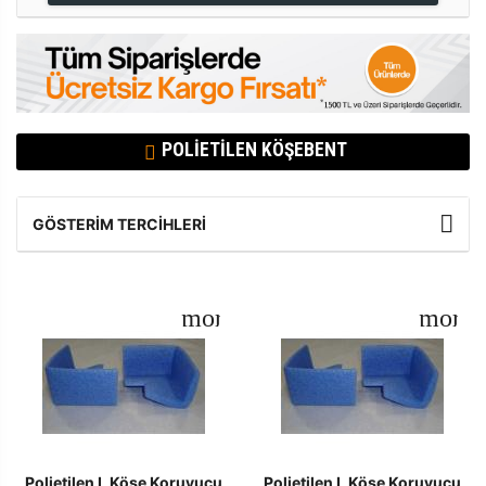
POLIETILEN KÖŞEBENT
GÖSTERIM TERCIHLERI
Polietilen L Köşe Koruyucu
Polietilen L Köşe Koruyucu