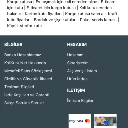
Kargo kutusu
|
Ev taşımak için koli nereden alınır
|
E-ticaret
için kutu
|
E-ticaret için kargo kutusu
|
Koli kutu nereden
bulunur
|
Karton kutu fiyatları
|
Kargo kutusu satın al
|
Kraft
kutu fiyatları
|
Bardak ve şişe kutuları
|
Paket servis kutusu
|
Köpük strafor kutu
BİLGİLER
HESABIM
Banka Hesaplarımız
Hesabım
KoliKutu.Net Hakkında
Siparişlerim
Mesafeli Satış Sözleşmesi
Alış Veriş Listem
Gizlilik ve Güvenlik İlkeleri
Ürün İadesi
Teslimat Bilgileri
İLETIŞIM
İade Koşulları ve Garanti
İletişim Bilgileri
Sıkça Sorulan Sorular