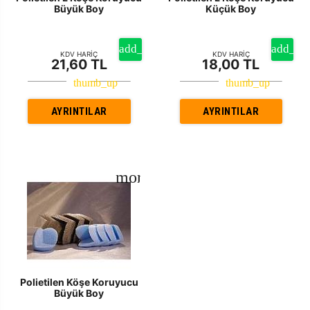
Büyük Boy
Küçük Boy
KDV HARİÇ
KDV HARİÇ
21,60 TL
18,00 TL
AYRINTILAR
AYRINTILAR
Polietilen Köşe Koruyucu
Büyük Boy