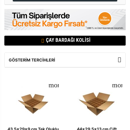
ÇAY BARDAĞI KOLISI
GÖSTERIM TERCIHLERI
43,5x29x9 cm Tek Oluklu
44x29,5x13 cm Çift