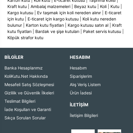
Karton kutu
|
Koli kutu
|
E-ticaret kutusu
|
Taşınma kolisi
|
Kraft kutu
|
Ambalaj malzemeleri
|
Beyaz kutu
|
Koli
|
Kutu
|
Kargo kutusu
|
Ev taşımak için koli nereden alınır
|
E-ticaret
için kutu
|
E-ticaret için kargo kutusu
|
Koli kutu nereden
bulunur
|
Karton kutu fiyatları
|
Kargo kutusu satın al
|
Kraft
kutu fiyatları
|
Bardak ve şişe kutuları
|
Paket servis kutusu
|
Köpük strafor kutu
BİLGİLER
HESABIM
Banka Hesaplarımız
Hesabım
KoliKutu.Net Hakkında
Siparişlerim
Mesafeli Satış Sözleşmesi
Alış Veriş Listem
Gizlilik ve Güvenlik İlkeleri
Ürün İadesi
Teslimat Bilgileri
İLETIŞIM
İade Koşulları ve Garanti
İletişim Bilgileri
Sıkça Sorulan Sorular