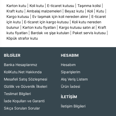
Karton kutu
|
Koli kutu
|
E-ticaret kutusu
|
Taşınma kolisi
|
Kraft kutu
|
Ambalaj malzemeleri
|
Beyaz kutu
|
Koli
|
Kutu
|
Kargo kutusu
|
Ev taşımak için koli nereden alınır
|
E-ticaret
için kutu
|
E-ticaret için kargo kutusu
|
Koli kutu nereden
bulunur
|
Karton kutu fiyatları
|
Kargo kutusu satın al
|
Kraft
kutu fiyatları
|
Bardak ve şişe kutuları
|
Paket servis kutusu
|
Köpük strafor kutu
BİLGİLER
HESABIM
Banka Hesaplarımız
Hesabım
KoliKutu.Net Hakkında
Siparişlerim
Mesafeli Satış Sözleşmesi
Alış Veriş Listem
Gizlilik ve Güvenlik İlkeleri
Ürün İadesi
Teslimat Bilgileri
İLETIŞIM
İade Koşulları ve Garanti
İletişim Bilgileri
Sıkça Sorulan Sorular