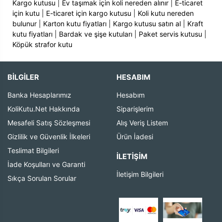
Kargo kutusu
|
Ev taşımak için koli nereden alınır
|
E-ticaret
için kutu
|
E-ticaret için kargo kutusu
|
Koli kutu nereden
bulunur
|
Karton kutu fiyatları
|
Kargo kutusu satın al
|
Kraft
kutu fiyatları
|
Bardak ve şişe kutuları
|
Paket servis kutusu
|
Köpük strafor kutu
BİLGİLER
HESABIM
Banka Hesaplarımız
Hesabım
KoliKutu.Net Hakkında
Siparişlerim
Mesafeli Satış Sözleşmesi
Alış Veriş Listem
Gizlilik ve Güvenlik İlkeleri
Ürün İadesi
Teslimat Bilgileri
İLETIŞIM
İade Koşulları ve Garanti
İletişim Bilgileri
Sıkça Sorulan Sorular