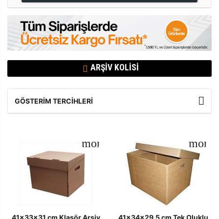
ARŞIV KOLISI
GÖSTERIM TERCIHLERI
41x33x31 cm Klasör Arşiv
41x34x29,5 cm Tek Oluklu