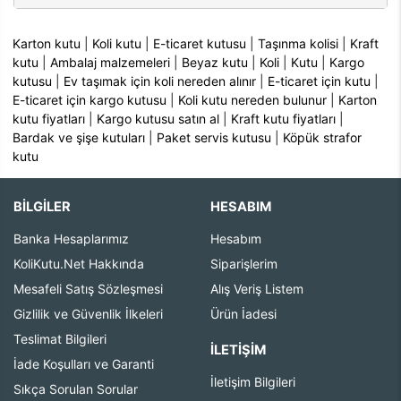
Karton kutu
|
Koli kutu
|
E-ticaret kutusu
|
Taşınma kolisi
|
Kraft
kutu
|
Ambalaj malzemeleri
|
Beyaz kutu
|
Koli
|
Kutu
|
Kargo
kutusu
|
Ev taşımak için koli nereden alınır
|
E-ticaret için kutu
|
E-ticaret için kargo kutusu
|
Koli kutu nereden bulunur
|
Karton
kutu fiyatları
|
Kargo kutusu satın al
|
Kraft kutu fiyatları
|
Bardak ve şişe kutuları
|
Paket servis kutusu
|
Köpük strafor
kutu
BİLGİLER
HESABIM
Banka Hesaplarımız
Hesabım
KoliKutu.Net Hakkında
Siparişlerim
Mesafeli Satış Sözleşmesi
Alış Veriş Listem
Gizlilik ve Güvenlik İlkeleri
Ürün İadesi
Teslimat Bilgileri
İLETIŞIM
İade Koşulları ve Garanti
İletişim Bilgileri
Sıkça Sorulan Sorular