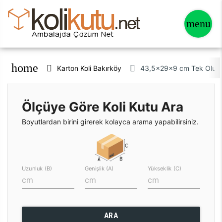
home
Karton Koli Bakırköy
43,5x29x9 cm Tek Oluklu
Ölçüye Göre Koli Kutu Ara
Boyutlardan birini girerek kolayca arama yapabilirsiniz.
Uzunluk (B)
Genişlik (A)
Yükseklik (C)
ARA