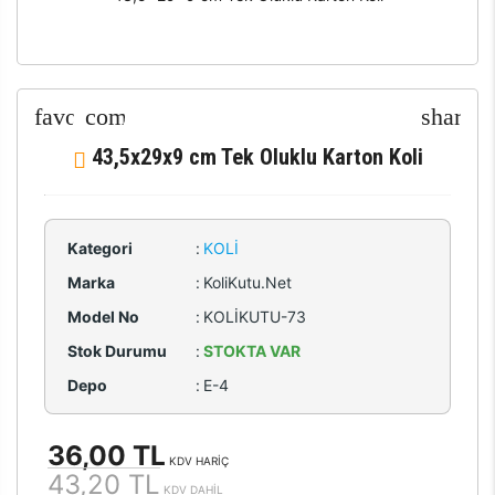
43,5x29x9 cm Tek Oluklu Karton Koli
Kategori
:
KOLI
Marka
:
KoliKutu.Net
Model No
:
KOLİKUTU-73
Stok Durumu
:
STOKTA VAR
Depo
:
E-4
36,00 TL
KDV HARİÇ
43,20 TL
KDV DAHİL