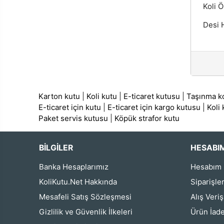
Koli Ö
Desi H
Karton kutu
|
Koli kutu
|
E-ticaret kutusu
|
Taşınma ko
E-ticaret için kutu
|
E-ticaret için kargo kutusu
|
Koli
Paket servis kutusu
|
Köpük strafor kutu
BİLGİLER
HESABI
Banka Hesaplarımız
Hesabım
KoliKutu.Net Hakkında
Siparişle
Mesafeli Satış Sözleşmesi
Alış Veri
Gizlilik ve Güvenlik İlkeleri
Ürün İade