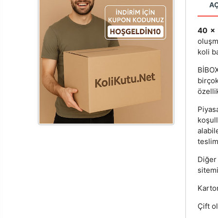
A
40 x
oluşm
koli b
BİBOX®
birçok
özelli
Piyas
koşul
alabi
teslim
Diğer
sitemi
Karton
Çift o