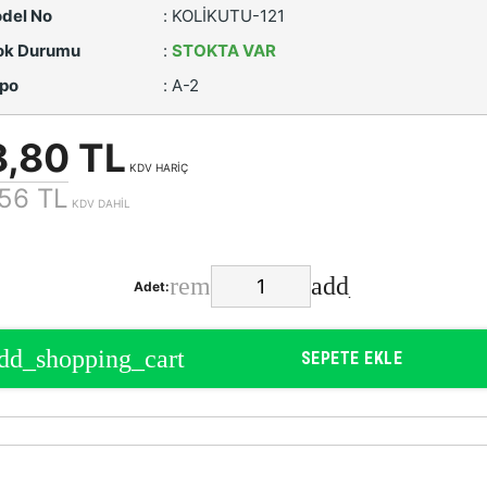
del No
:
KOLİKUTU-121
ok Durumu
:
STOKTA VAR
po
:
A-2
8,80 TL
KDV HARİÇ
56 TL
KDV DAHİL
Adet:
SEPETE EKLE