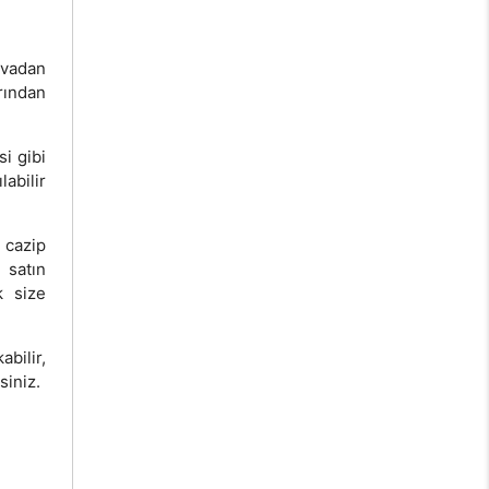
vvadan
rından
si gibi
labilir
cazip
 satın
k size
bilir,
siniz.