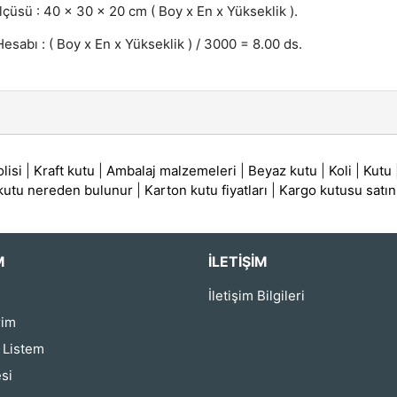
lçüsü : 40 x 30 x 20 cm ( Boy x En x Yükseklik ).
esabı : ( Boy x En x Yükseklik ) / 3000 = 8.00 ds.
lisi
|
Kraft kutu
|
Ambalaj malzemeleri
|
Beyaz kutu
|
Koli
|
Kutu
 kutu nereden bulunur
|
Karton kutu fiyatları
|
Kargo kutusu satın
M
İLETIŞIM
İletişim Bilgileri
rim
ş Listem
si