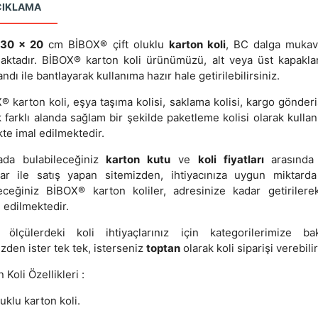
ÇIKLAMA
 30 x 20
cm BİBOX® çift oluklu
karton koli
, BC dalga muka
aktadır. BİBOX® karton koli ürünümüzü, alt veya üst kapakla
andı ile bantlayarak kullanıma hazır hale getirilebilirsiniz.
 karton koli, eşya taşıma kolisi, saklama kolisi, kargo gönderi
 farklı alanda sağlam bir şekilde paketleme kolisi olarak kullanı
kte imal edilmektedir.
ada bulabileceğiniz
karton kutu
ve
koli fiyatları
arasında 
lar ile satış yapan sitemizden, ihtiyacınıza uygun miktarda
leceğiniz BİBOX® karton koliler, adresinize kadar getirilere
 edilmektedir.
 ölçülerdeki koli ihtiyaçlarınız için kategorilerimize baka
zden ister tek tek, isterseniz
toptan
olarak koli siparişi verebilir
 Koli Özellikleri :
luklu karton koli.