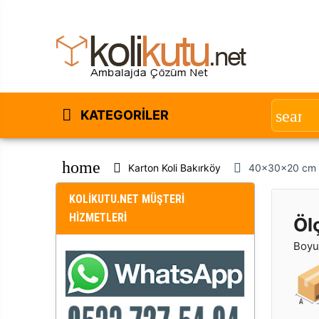
KATEGORILER
home
Karton Koli Bakırköy
40x30x20 cm Çi
KOLİKUTU.NET MÜŞTERİ
HİZMETLERİ
Öl
Boyut