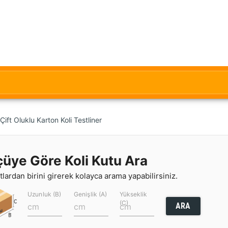
ft Oluklu Karton Koli Testliner
çüye Göre Koli Kutu Ara
lardan birini girerek kolayca arama yapabilirsiniz.
Uzunluk (B)
Genişlik (A)
Yükseklik
(C)
ARA