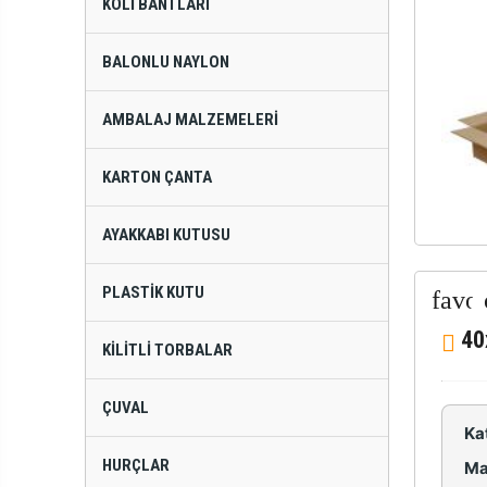
KOLI BANTLARI
BALONLU NAYLON
AMBALAJ MALZEMELERI
KARTON ÇANTA
AYAKKABI KUTUSU
PLASTIK KUTU
40
KILITLI TORBALAR
ÇUVAL
Ka
HURÇLAR
Ma