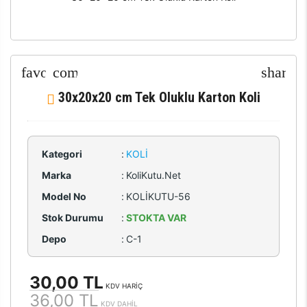
30x20x20 cm Tek Oluklu Karton Koli
Kategori
:
KOLI
Marka
:
KoliKutu.Net
Model No
:
KOLİKUTU-56
Stok Durumu
:
STOKTA VAR
Depo
:
C-1
30,00 TL
KDV HARİÇ
36,00 TL
KDV DAHİL