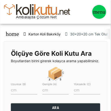
home
Karton Koli Bakırköy
30x20x20 cm Tek Oluklu 
Ölçüye Göre Koli Kutu Ara
Boyutlardan birini girerek kolayca arama yapabilirsiniz.
Uzunluk (B)
Genişlik (A)
Yükseklik (C)
ARA