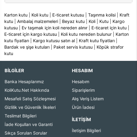
Karton kutu
|
Koli kutu
|
E-ticaret kutusu
|
Taşınma kolisi
|
Kraft
kutu
|
Ambalaj malzemeleri
|
Beyaz kutu
|
Koli
|
Kutu
|
Kargo
kutusu
|
Ev taşımak için koli nereden alınır
|
E-ticaret için kutu
|
E-ticaret için kargo kutusu
|
Koli kutu nereden bulunur
|
Karton
kutu fiyatları
|
Kargo kutusu satın al
|
Kraft kutu fiyatları
|
Bardak ve şişe kutuları
|
Paket servis kutusu
|
Köpük strafor
kutu
BİLGİLER
HESABIM
Banka Hesaplarımız
Hesabım
KoliKutu.Net Hakkında
Siparişlerim
Mesafeli Satış Sözleşmesi
Alış Veriş Listem
Gizlilik ve Güvenlik İlkeleri
Ürün İadesi
Teslimat Bilgileri
İLETIŞIM
İade Koşulları ve Garanti
İletişim Bilgileri
Sıkça Sorulan Sorular