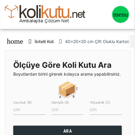
home
İkitelli Koli
40x20x20 cm Çift Oluklu Karton Koli
Ölçüye Göre Koli Kutu Ara
Boyutlardan birini girerek kolayca arama yapabilirsiniz.
Uzunluk (B)
Genişlik (A)
Yükseklik (C)
ARA