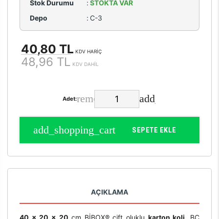
Stok Durumu
:
STOKTA VAR
Depo
:
C-3
40,80 TL
KDV HARİÇ
48,96 TL
KDV DAHİL
Adet:
SEPETE EKLE
AÇIKLAMA
40 x 20 x 20
cm BİBOX® çift oluklu
karton koli
, BC