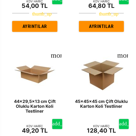
KDV HARİÇ
KDV HARİÇ
54,00 TL
64,80 TL
AYRINTILAR
AYRINTILAR
44x29,5x13 cm Çift
45x45x45 cm Çift Oluklu
Oluklu Karton Koli
Karton Koli Testliner
Testliner
KDV HARİÇ
KDV HARİÇ
49,20 TL
128,40 TL