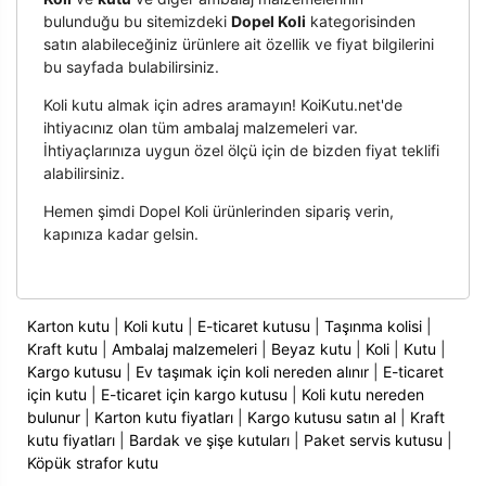
bulunduğu bu sitemizdeki
Dopel Koli
kategorisinden
satın alabileceğiniz ürünlere ait özellik ve fiyat bilgilerini
bu sayfada bulabilirsiniz.
Koli kutu almak için adres aramayın! KoiKutu.net'de
ihtiyacınız olan tüm ambalaj malzemeleri var.
İhtiyaçlarınıza uygun özel ölçü için de bizden fiyat teklifi
alabilirsiniz.
Hemen şimdi Dopel Koli ürünlerinden sipariş verin,
kapınıza kadar gelsin.
Karton kutu
|
Koli kutu
|
E-ticaret kutusu
|
Taşınma kolisi
|
Kraft kutu
|
Ambalaj malzemeleri
|
Beyaz kutu
|
Koli
|
Kutu
|
Kargo kutusu
|
Ev taşımak için koli nereden alınır
|
E-ticaret
için kutu
|
E-ticaret için kargo kutusu
|
Koli kutu nereden
bulunur
|
Karton kutu fiyatları
|
Kargo kutusu satın al
|
Kraft
kutu fiyatları
|
Bardak ve şişe kutuları
|
Paket servis kutusu
|
Köpük strafor kutu