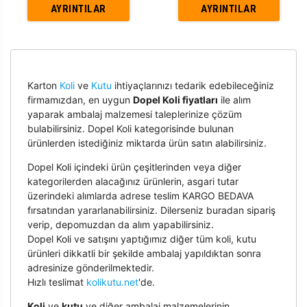
AYRINTILAR
AYRINTILAR
Karton
Koli
ve
Kutu
ihtiyaçlarınızı tedarik edebileceğiniz
firmamızdan, en uygun
Dopel Koli fiyatları
ile alım
yaparak ambalaj malzemesi taleplerinize çözüm
bulabilirsiniz. Dopel Koli kategorisinde bulunan
ürünlerden istediğiniz miktarda ürün satın alabilirsiniz.
Dopel Koli içindeki ürün çeşitlerinden veya diğer
kategorilerden alacağınız ürünlerin, asgari tutar
üzerindeki alımlarda adrese teslim KARGO BEDAVA
fırsatından yararlanabilirsiniz. Dilerseniz buradan sipariş
verip, depomuzdan da alım yapabilirsiniz.
Dopel Koli ve satışını yaptığımız diğer tüm koli, kutu
ürünleri dikkatli bir şekilde ambalaj yapıldıktan sonra
adresinize gönderilmektedir.
Hızlı teslimat
kolikutu.net
'de.
Koli
ve
kutu
ve diğer ambalaj malzemelerinin