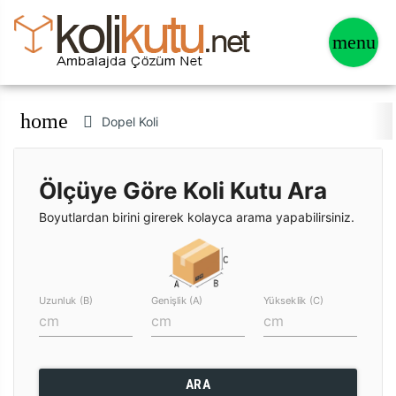
home
Dopel Koli
Ölçüye Göre Koli Kutu Ara
Boyutlardan birini girerek kolayca arama yapabilirsiniz.
Uzunluk (B)
Genişlik (A)
Yükseklik (C)
ARA