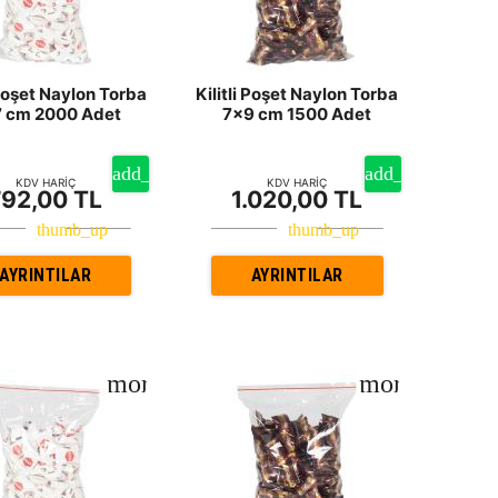
 Poşet Naylon Torba
Kilitli Poşet Naylon Torba
 cm 2000 Adet
7x9 cm 1500 Adet
KDV HARİÇ
KDV HARİÇ
792,00 TL
1.020,00 TL
AYRINTILAR
AYRINTILAR