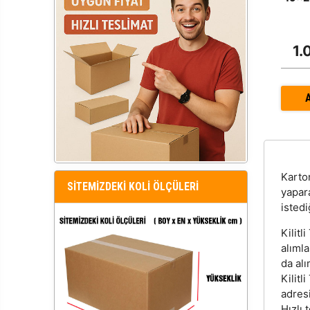
1.
Kart
SİTEMİZDEKİ KOLİ ÖLÇÜLERİ
yapara
istedi
Kilitl
alıml
da alı
Kilitl
adres
Hızlı 