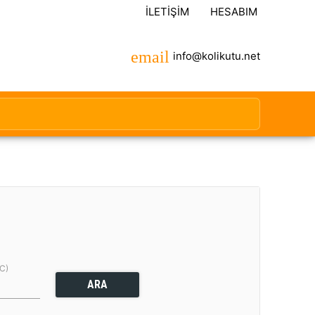
İLETIŞIM
HESABIM
info@kolikutu.net
(C)
ARA