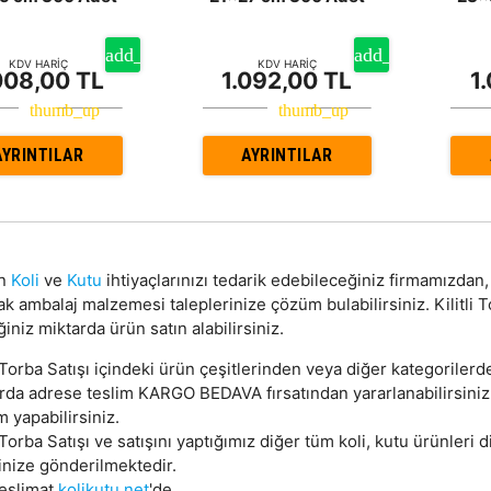
KDV HARİÇ
KDV HARİÇ
008,00 TL
1.092,00 TL
1
AYRINTILAR
AYRINTILAR
on
Koli
ve
Kutu
ihtiyaçlarınızı tedarik edebileceğiniz firmamızda
k ambalaj malzemesi taleplerinize çözüm bulabilirsiniz. Kilitli
ğiniz miktarda ürün satın alabilirsiniz.
i Torba Satışı içindeki ürün çeşitlerinden veya diğer kategorilerd
arda adrese teslim KARGO BEDAVA fırsatından yararlanabilirsini
m yapabilirsiniz.
i Torba Satışı ve satışını yaptığımız diğer tüm koli, kutu ürünleri 
inize gönderilmektedir.
teslimat
kolikutu.net
'de.