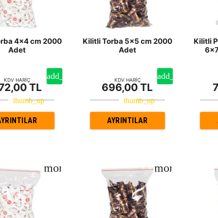
 Torba 4x4 cm 2000
Kilitli Torba 5x5 cm 2000
Kilitli
Adet
Adet
6x7
KDV HARİÇ
KDV HARİÇ
72,00 TL
696,00 TL
AYRINTILAR
AYRINTILAR