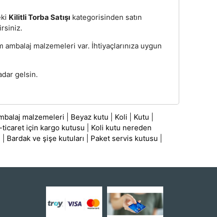
eki
Kilitli Torba Satışı
kategorisinden satın
irsiniz.
üm ambalaj malzemeleri var. İhtiyaçlarınıza uygun
adar gelsin.
mbalaj malzemeleri
|
Beyaz kutu
|
Koli
|
Kutu
|
-ticaret için kargo kutusu
|
Koli kutu nereden
ı
|
Bardak ve şişe kutuları
|
Paket servis kutusu
|