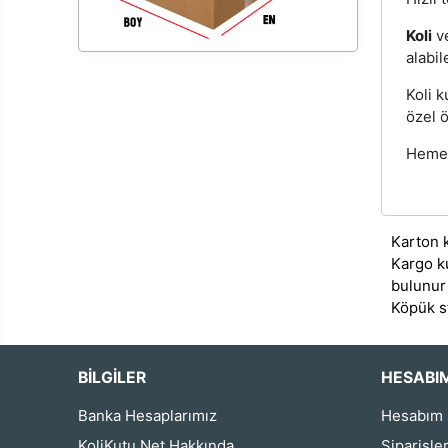
Koli
v
alabil
Koli k
özel ö
Hemen 
Karton 
Kargo k
bulunur
Köpük s
BİLGİLER
HESABI
Banka Hesaplarımız
Hesabım
KoliKutu.Net Hakkında
Siparişle