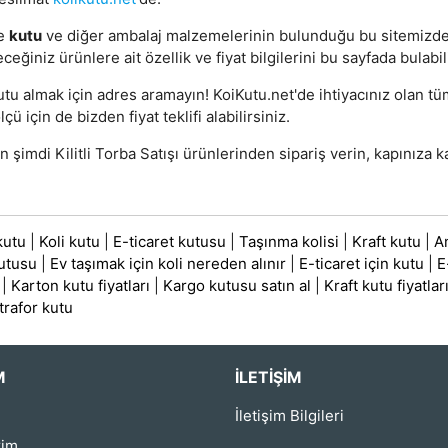
e
kutu
ve diğer ambalaj malzemelerinin bulunduğu bu sitemizd
eceğiniz ürünlere ait özellik ve fiyat bilgilerini bu sayfada bulabil
utu almak için adres aramayın! KoiKutu.net'de ihtiyacınız olan t
lçü için de bizden fiyat teklifi alabilirsiniz.
şimdi Kilitli Torba Satışı ürünlerinden sipariş verin, kapınıza k
kutu
|
Koli kutu
|
E-ticaret kutusu
|
Taşınma kolisi
|
Kraft kutu
|
A
utusu
|
Ev taşımak için koli nereden alınır
|
E-ticaret için kutu
|
E
|
Karton kutu fiyatları
|
Kargo kutusu satın al
|
Kraft kutu fiyatlar
trafor kutu
M
İLETIŞIM
İletişim Bilgileri
rim