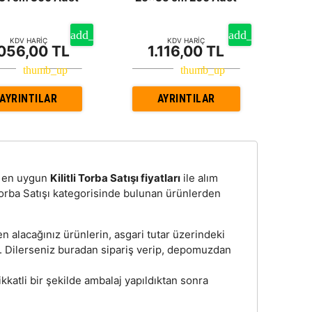
KDV HARİÇ
KDV HARİÇ
.056,00 TL
1.116,00 TL
AYRINTILAR
AYRINTILAR
n, en uygun
Kilitli Torba Satışı fiyatları
ile alım
 Torba Satışı kategorisinde bulunan ürünlerden
en alacağınız ürünlerin, asgari tutar üzerindeki
z. Dilerseniz buradan sipariş verip, depomuzdan
dikkatli bir şekilde ambalaj yapıldıktan sonra