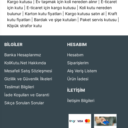
Kargo kutusu
|
Ev taşımak için koli nereden alınır
|
E-ticaret
için kutu
|
E-ticaret için kargo kutusu
|
Koli kutu nereden
bulunur
|
Karton kutu fiyatları
|
Kargo kutusu satın al
|
Kraft
kutu fiyatları
|
Bardak ve şişe kutuları
|
Paket servis kutusu
|
Köpük strafor kutu
BİLGİLER
HESABIM
Banka Hesaplarımız
Hesabım
KoliKutu.Net Hakkında
Siparişlerim
Mesafeli Satış Sözleşmesi
Alış Veriş Listem
Gizlilik ve Güvenlik İlkeleri
Ürün İadesi
Teslimat Bilgileri
İLETIŞIM
İade Koşulları ve Garanti
İletişim Bilgileri
Sıkça Sorulan Sorular