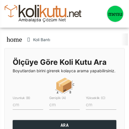
home
Koli Bantı
Ölçüye Göre Koli Kutu Ara
Boyutlardan birini girerek kolayca arama yapabilirsiniz.
Uzunluk (B)
Genişlik (A)
Yükseklik (C)
ARA