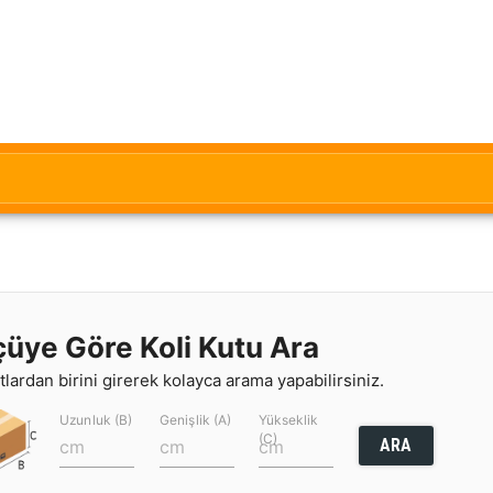
çüye Göre Koli Kutu Ara
lardan birini girerek kolayca arama yapabilirsiniz.
Uzunluk (B)
Genişlik (A)
Yükseklik
(C)
ARA