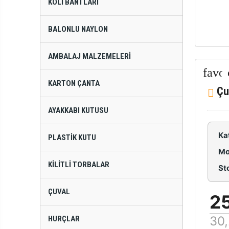
KOLI BANTLARI
BALONLU NAYLON
AMBALAJ MALZEMELERI
KARTON ÇANTA
Çu
AYAKKABI KUTUSU
Ka
PLASTIK KUTU
Mo
KILITLI TORBALAR
St
ÇUVAL
25
30,
HURÇLAR