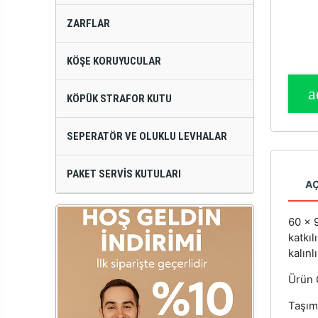
ZARFLAR
KÖŞE KORUYUCULAR
KÖPÜK STRAFOR KUTU
SEPERATÖR VE OLUKLU LEVHALAR
PAKET SERVIS KUTULARI
A
60 x 
katkıl
kalınl
Ürün Ö
Taşım