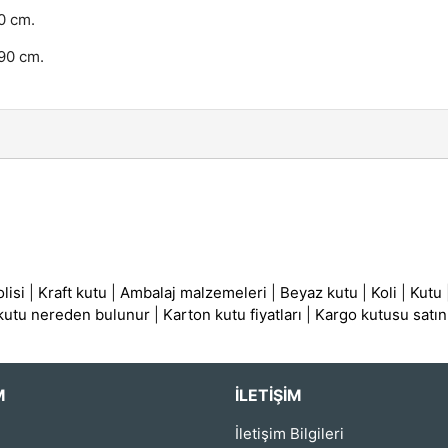
0 cm.
 90 cm.
lisi
|
Kraft kutu
|
Ambalaj malzemeleri
|
Beyaz kutu
|
Koli
|
Kutu
 kutu nereden bulunur
|
Karton kutu fiyatları
|
Kargo kutusu satın
M
İLETIŞIM
İletişim Bilgileri