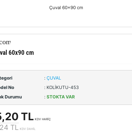
Çuval 60x90 cm
val 60x90 cm
tegori
:
ÇUVAL
del No
:
KOLİKUTU-453
ok Durumu
:
STOKTA VAR
,20 TL
KDV HARİÇ
24 TL
KDV DAHİL