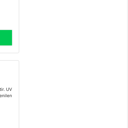
tir. UV
tenilen