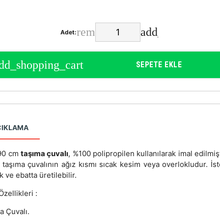
Adet:
SEPETE EKLE
ÇIKLAMA
90 cm
taşıma çuvalı
, %100 polipropilen kullanılarak imal edilmiş
ı taşıma çuvalının ağız kısmı sıcak kesim veya overlokludur. İs
ık ve ebatta üretilebilir.
zellikleri :
a Çuvalı.