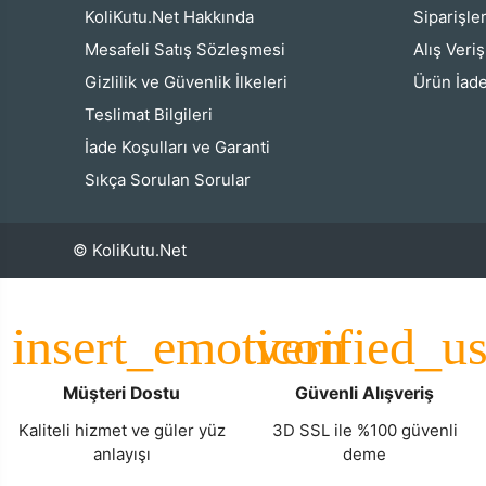
KoliKutu.Net Hakkında
Siparişle
Mesafeli Satış Sözleşmesi
Alış Veri
Gizlilik ve Güvenlik İlkeleri
Ürün İade
Teslimat Bilgileri
İade Koşulları ve Garanti
Sıkça Sorulan Sorular
© KoliKutu.Net
Müşteri Dostu
Güvenli Alışveriş
Kaliteli hizmet ve güler yüz
3D SSL ile %100 güvenli
anlayışı
deme