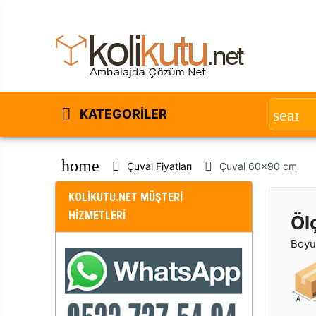
KATEGORILER
home
Çuval Fiyatları
Çuval 60x90 cm
KOLİKUTU.NET MÜŞTERİ
HİZMETLERİ
Öl
Boyut