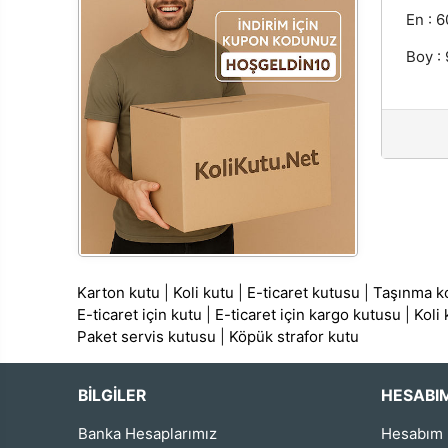
En : 6
Boy :
Karton kutu
|
Koli kutu
|
E-ticaret kutusu
|
Taşınma ko
E-ticaret için kutu
|
E-ticaret için kargo kutusu
|
Koli
Paket servis kutusu
|
Köpük strafor kutu
BİLGİLER
HESABI
Banka Hesaplarımız
Hesabım