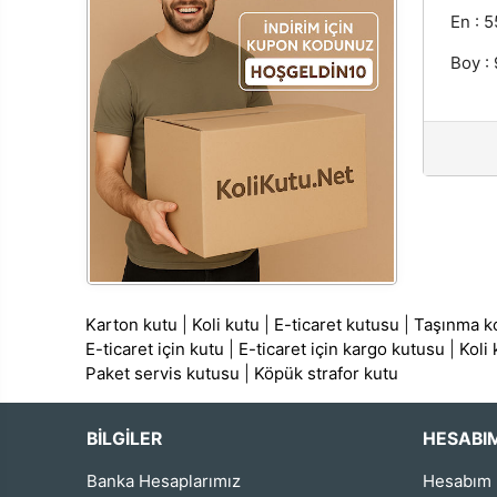
En : 5
Boy :
Karton kutu
|
Koli kutu
|
E-ticaret kutusu
|
Taşınma ko
E-ticaret için kutu
|
E-ticaret için kargo kutusu
|
Koli
Paket servis kutusu
|
Köpük strafor kutu
BİLGİLER
HESABI
Banka Hesaplarımız
Hesabım