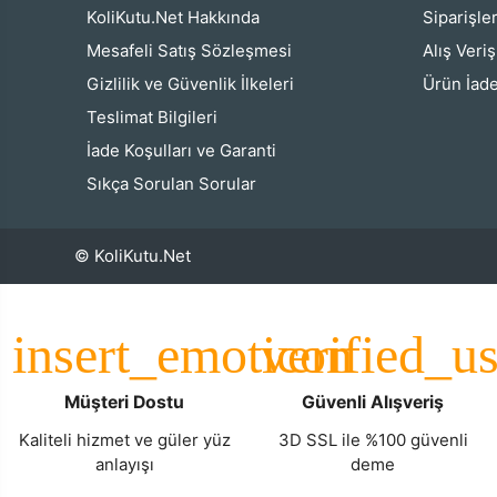
KoliKutu.Net Hakkında
Siparişle
Mesafeli Satış Sözleşmesi
Alış Veri
Gizlilik ve Güvenlik İlkeleri
Ürün İade
Teslimat Bilgileri
İade Koşulları ve Garanti
Sıkça Sorulan Sorular
© KoliKutu.Net
Müşteri Dostu
Güvenli Alışveriş
Kaliteli hizmet ve güler yüz
3D SSL ile %100 güvenli
anlayışı
deme