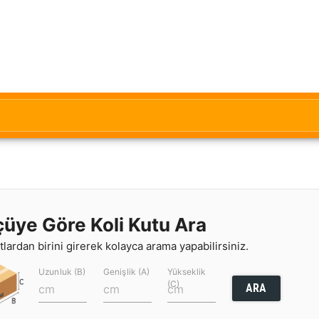
çüye Göre Koli Kutu Ara
lardan birini girerek kolayca arama yapabilirsiniz.
Uzunluk (B)
Genişlik (A)
Yükseklik
(C)
ARA