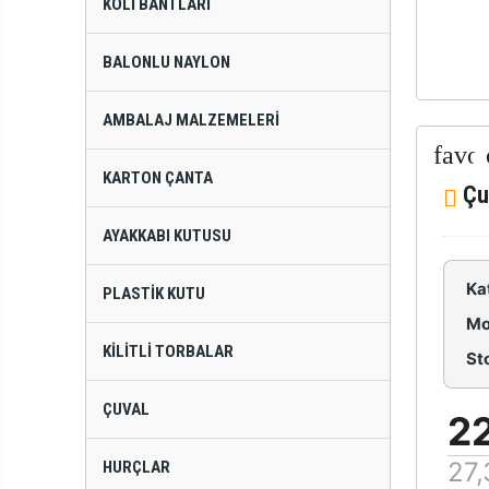
KOLI BANTLARI
BALONLU NAYLON
AMBALAJ MALZEMELERI
KARTON ÇANTA
Çu
AYAKKABI KUTUSU
Ka
PLASTIK KUTU
Mo
KILITLI TORBALAR
St
ÇUVAL
22
27,
HURÇLAR