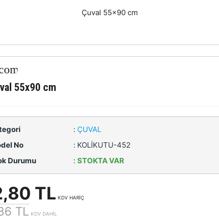
Çuval 55x90 cm
val 55x90 cm
tegori
:
ÇUVAL
del No
:
KOLİKUTU-452
ok Durumu
:
STOKTA VAR
,80 TL
KDV HARİÇ
36 TL
KDV DAHİL