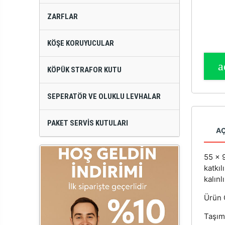
ZARFLAR
KÖŞE KORUYUCULAR
KÖPÜK STRAFOR KUTU
SEPERATÖR VE OLUKLU LEVHALAR
PAKET SERVIS KUTULARI
A
55 x 
katkıl
kalınl
Ürün Ö
Taşım