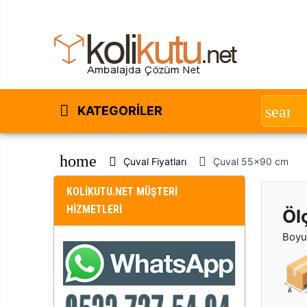
KATEGORILER
home
Çuval Fiyatları
Çuval 55x90 cm
KOLİKUTU.NET MÜŞTERİ
HİZMETLERİ
Öl
Boyut