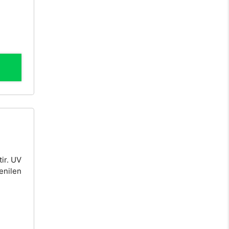
tir. UV
tenilen