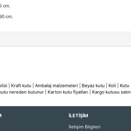
5 cm.
 90 cm.
lisi
|
Kraft kutu
|
Ambalaj malzemeleri
|
Beyaz kutu
|
Koli
|
Kutu
 kutu nereden bulunur
|
Karton kutu fiyatları
|
Kargo kutusu satın
M
İLETIŞIM
İletişim Bilgileri