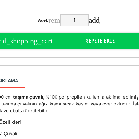
Adet:
SEPETE EKLE
ÇIKLAMA
90 cm
taşıma çuvalı
, %100 polipropilen kullanılarak imal edilmiş
ı taşıma çuvalının ağız kısmı sıcak kesim veya overlokludur. İs
ık ve ebatta üretilebilir.
zellikleri :
a Çuvalı.