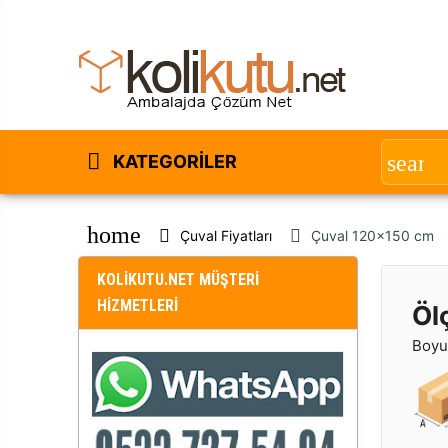
KATEGORILER
home
Çuval Fiyatları
Çuval 120x150 cm
KOLİKUTU.NET MÜŞTERİ
HİZMETLERİ
Öl
Boyut