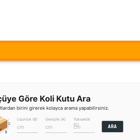
çüye Göre Koli Kutu Ara
lardan birini girerek kolayca arama yapabilirsiniz.
Uzunluk (B)
Genişlik (A)
Yükseklik
(C)
ARA