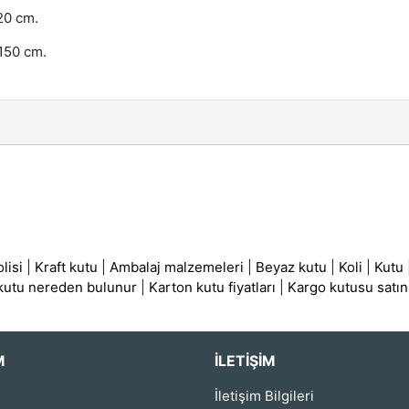
20 cm.
 150 cm.
lisi
|
Kraft kutu
|
Ambalaj malzemeleri
|
Beyaz kutu
|
Koli
|
Kutu
 kutu nereden bulunur
|
Karton kutu fiyatları
|
Kargo kutusu satın
M
İLETIŞIM
İletişim Bilgileri