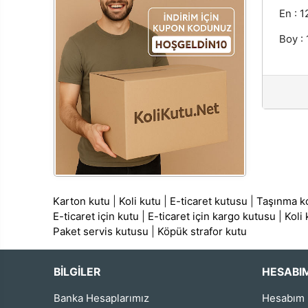
En : 1
Boy :
Karton kutu
|
Koli kutu
|
E-ticaret kutusu
|
Taşınma ko
E-ticaret için kutu
|
E-ticaret için kargo kutusu
|
Koli
Paket servis kutusu
|
Köpük strafor kutu
BİLGİLER
HESABI
Banka Hesaplarımız
Hesabım