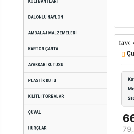
KOLI BANTLARI
BALONLU NAYLON
AMBALAJ MALZEMELERI
KARTON ÇANTA
Çu
AYAKKABI KUTUSU
Ka
PLASTIK KUTU
Mo
KILITLI TORBALAR
St
ÇUVAL
6
79,
HURÇLAR