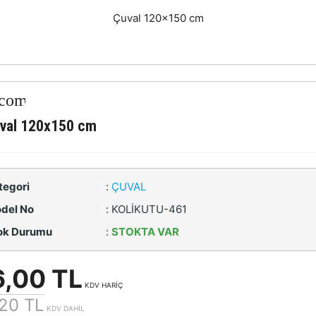
Çuval 120x150 cm
val 120x150 cm
tegori
:
ÇUVAL
del No
:
KOLİKUTU-461
ok Durumu
:
STOKTA VAR
6,00 TL
KDV HARİÇ
20 TL
KDV DAHİL