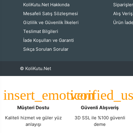
KoliKutu.Net Hakkında
Siparişle
Mesafeli Satış Sözleşmesi
Alış Veri
Gizlilik ve Güvenlik İlkeleri
Ürün İade
Teslimat Bilgileri
İade Koşulları ve Garanti
Sıkça Sorulan Sorular
© KoliKutu.Net
Müşteri Dostu
Güvenli Alışveriş
Kaliteli hizmet ve güler yüz
3D SSL ile %100 güvenli
anlayışı
deme