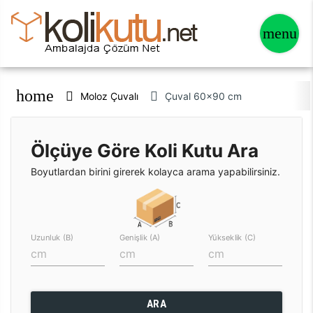
home
Moloz Çuvalı
Çuval 60x90 cm
Ölçüye Göre Koli Kutu Ara
Boyutlardan birini girerek kolayca arama yapabilirsiniz.
Uzunluk (B)
Genişlik (A)
Yükseklik (C)
ARA