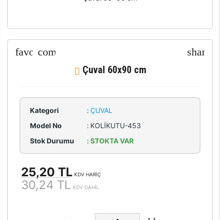
Çuval 60x90 cm
Kategori
:
ÇUVAL
Model No
:
KOLİKUTU-453
Stok Durumu
:
STOKTA VAR
25,20 TL
KDV HARİÇ
30,24 TL
KDV DAHİL