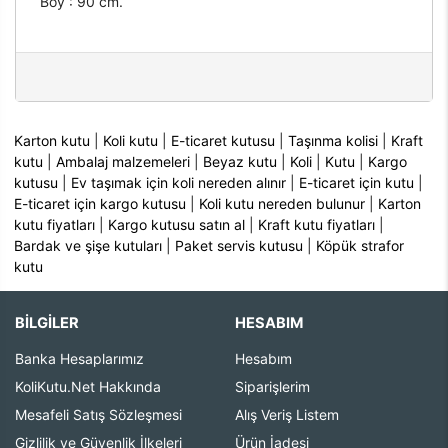
Boy : 90 cm.
Karton kutu
|
Koli kutu
|
E-ticaret kutusu
|
Taşınma kolisi
|
Kraft
kutu
|
Ambalaj malzemeleri
|
Beyaz kutu
|
Koli
|
Kutu
|
Kargo
kutusu
|
Ev taşımak için koli nereden alınır
|
E-ticaret için kutu
|
E-ticaret için kargo kutusu
|
Koli kutu nereden bulunur
|
Karton
kutu fiyatları
|
Kargo kutusu satın al
|
Kraft kutu fiyatları
|
Bardak ve şişe kutuları
|
Paket servis kutusu
|
Köpük strafor
kutu
BİLGİLER
HESABIM
Banka Hesaplarımız
Hesabım
KoliKutu.Net Hakkında
Siparişlerim
Mesafeli Satış Sözleşmesi
Alış Veriş Listem
Gizlilik ve Güvenlik İlkeleri
Ürün İadesi