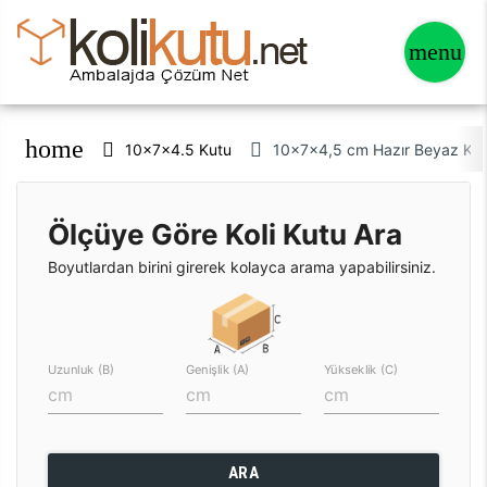
home
10x7x4.5 Kutu
10x7x4,5 cm Hazır Beyaz Ku
Ölçüye Göre Koli Kutu Ara
Boyutlardan birini girerek kolayca arama yapabilirsiniz.
Uzunluk (B)
Genişlik (A)
Yükseklik (C)
ARA