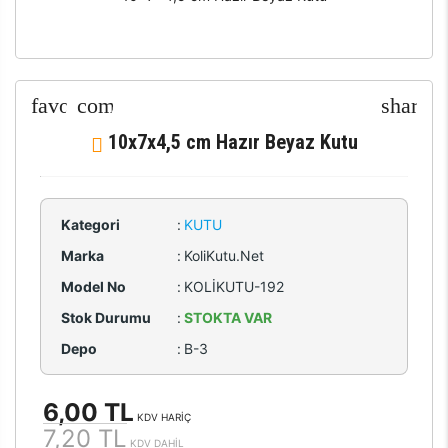
10x7x4,5 cm Hazır Beyaz Kutu
Kategori
:
KUTU
Marka
:
KoliKutu.Net
Model No
:
KOLİKUTU-192
Stok Durumu
:
STOKTA VAR
Depo
:
B-3
6,00 TL
KDV HARİÇ
7,20 TL
KDV DAHİL