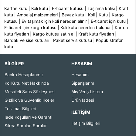
Karton kutu
|
Koli kutu
|
E-ticaret kutusu
|
Taşınma kolisi
|
Kraft
kutu
|
Ambalaj malzemeleri
|
Beyaz kutu
|
Koli
|
Kutu
|
Kargo
kutusu
|
Ev taşımak için koli nereden alınır
|
E-ticaret için kutu
|
E-ticaret için kargo kutusu
|
Koli kutu nereden bulunur
|
Karton
kutu fiyatları
|
Kargo kutusu satın al
|
Kraft kutu fiyatları
|
Bardak ve şişe kutuları
|
Paket servis kutusu
|
Köpük strafor
kutu
BİLGİLER
HESABIM
Banka Hesaplarımız
Hesabım
KoliKutu.Net Hakkında
Siparişlerim
Mesafeli Satış Sözleşmesi
Alış Veriş Listem
Gizlilik ve Güvenlik İlkeleri
Ürün İadesi
Teslimat Bilgileri
İLETIŞIM
İade Koşulları ve Garanti
İletişim Bilgileri
Sıkça Sorulan Sorular