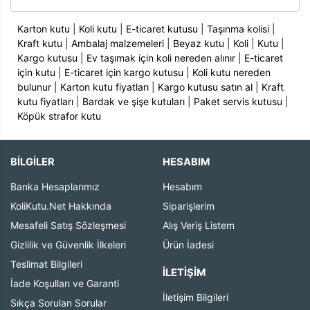
Karton kutu
|
Koli kutu
|
E-ticaret kutusu
|
Taşınma kolisi
|
Kraft kutu
|
Ambalaj malzemeleri
|
Beyaz kutu
|
Koli
|
Kutu
|
Kargo kutusu
|
Ev taşımak için koli nereden alınır
|
E-ticaret
için kutu
|
E-ticaret için kargo kutusu
|
Koli kutu nereden
bulunur
|
Karton kutu fiyatları
|
Kargo kutusu satın al
|
Kraft
kutu fiyatları
|
Bardak ve şişe kutuları
|
Paket servis kutusu
|
Köpük strafor kutu
BİLGİLER
HESABIM
Banka Hesaplarımız
Hesabım
KoliKutu.Net Hakkında
Siparişlerim
Mesafeli Satış Sözleşmesi
Alış Veriş Listem
Gizlilik ve Güvenlik İlkeleri
Ürün İadesi
Teslimat Bilgileri
İLETIŞIM
İade Koşulları ve Garanti
İletişim Bilgileri
Sıkça Sorulan Sorular