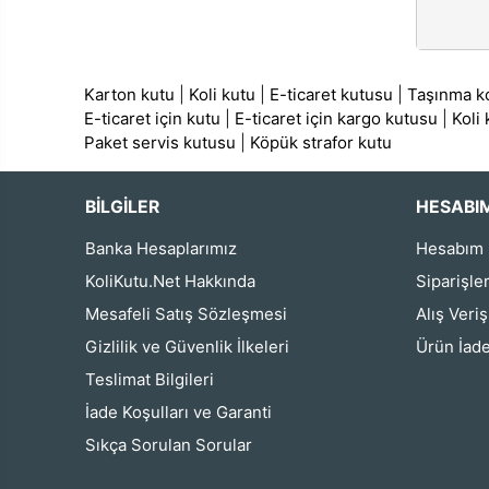
Karton kutu
|
Koli kutu
|
E-ticaret kutusu
|
Taşınma ko
E-ticaret için kutu
|
E-ticaret için kargo kutusu
|
Koli
Paket servis kutusu
|
Köpük strafor kutu
BİLGİLER
HESABI
Banka Hesaplarımız
Hesabım
KoliKutu.Net Hakkında
Siparişle
Mesafeli Satış Sözleşmesi
Alış Veri
Gizlilik ve Güvenlik İlkeleri
Ürün İade
Teslimat Bilgileri
İade Koşulları ve Garanti
Sıkça Sorulan Sorular