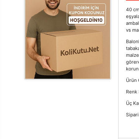
40 cm
eşyal
ambal
vs mal
Balon
tabaka
malzem
görer
korun
Ürün Ö
Renk :
Üç Ka
Sipari