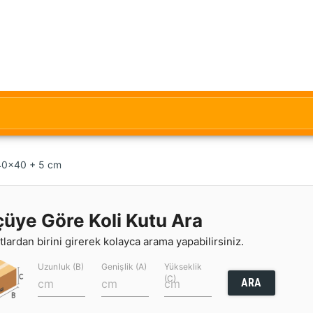
 40x40 + 5 cm
çüye Göre Koli Kutu Ara
lardan birini girerek kolayca arama yapabilirsiniz.
Uzunluk (B)
Genişlik (A)
Yükseklik
(C)
ARA