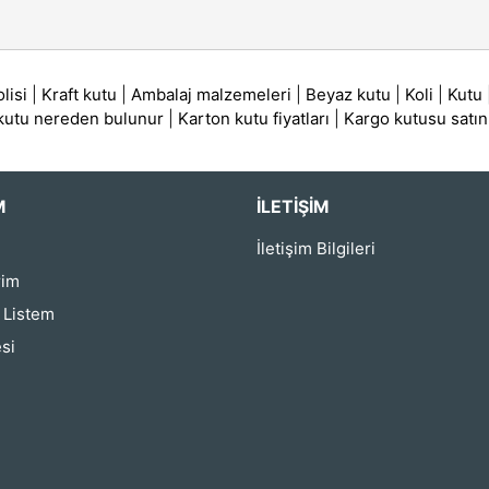
lisi
|
Kraft kutu
|
Ambalaj malzemeleri
|
Beyaz kutu
|
Koli
|
Kutu
 kutu nereden bulunur
|
Karton kutu fiyatları
|
Kargo kutusu satın
M
İLETIŞIM
İletişim Bilgileri
rim
ş Listem
si