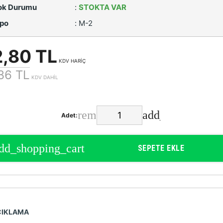
ok Durumu
:
STOKTA VAR
po
:
M-2
,80 TL
KDV HARİÇ
36 TL
KDV DAHİL
Adet:
SEPETE EKLE
ÇIKLAMA