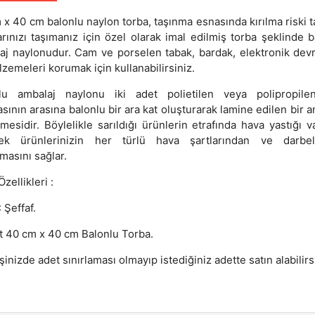
 x 40 cm balonlu naylon torba, taşınma esnasında kırılma riski t
arınızı taşımanız için özel olarak imal edilmiş torba şeklinde b
aj naylonudur. Cam ve porselen tabak, bardak, elektronik dev
zemeleri korumak için kullanabilirsiniz.
lu ambalaj naylonu iki adet polietilen veya polipropile
sının arasına balonlu bir ara kat oluşturarak lamine edilen bir 
esidir. Böylelikle sarıldığı ürünlerin etrafında hava yastığı v
ek ürünlerinizin her türlü hava şartlarından ve darbe
masını sağlar.
zellikleri :
 Şeffaf.
t 40 cm x 40 cm Balonlu Torba.
şinizde adet sınırlaması olmayıp istediğiniz adette satın alabilirs