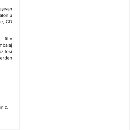
aşıyan
alonlu
re, CD
n film
ambalaj
azifesi
lerden
iniz.