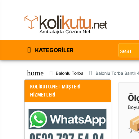
KATEGORILER
home
Balonlu Torba
Balonlu Torba Bantlı
KOLİKUTU.NET MÜŞTERİ
HİZMETLERİ
Öl
Boyut