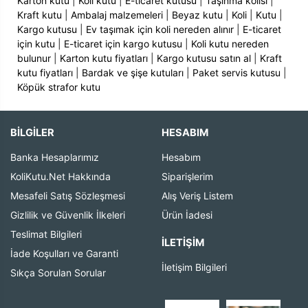
Karton kutu
|
Koli kutu
|
E-ticaret kutusu
|
Taşınma kolisi
|
Kraft kutu
|
Ambalaj malzemeleri
|
Beyaz kutu
|
Koli
|
Kutu
|
Kargo kutusu
|
Ev taşımak için koli nereden alınır
|
E-ticaret
için kutu
|
E-ticaret için kargo kutusu
|
Koli kutu nereden
bulunur
|
Karton kutu fiyatları
|
Kargo kutusu satın al
|
Kraft
kutu fiyatları
|
Bardak ve şişe kutuları
|
Paket servis kutusu
|
Köpük strafor kutu
BİLGİLER
HESABIM
Banka Hesaplarımız
Hesabım
KoliKutu.Net Hakkında
Siparişlerim
Mesafeli Satış Sözleşmesi
Alış Veriş Listem
Gizlilik ve Güvenlik İlkeleri
Ürün İadesi
Teslimat Bilgileri
İLETIŞIM
İade Koşulları ve Garanti
İletişim Bilgileri
Sıkça Sorulan Sorular