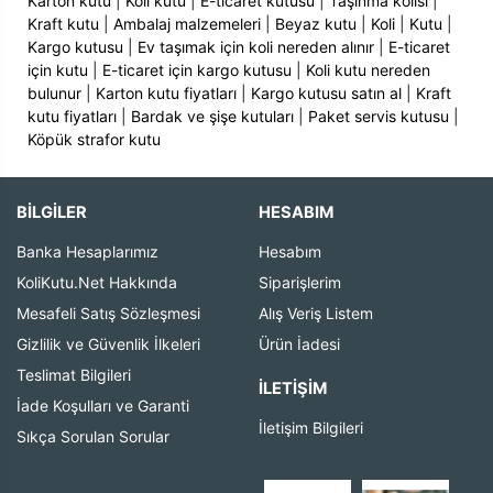
Karton kutu
|
Koli kutu
|
E-ticaret kutusu
|
Taşınma kolisi
|
Kraft kutu
|
Ambalaj malzemeleri
|
Beyaz kutu
|
Koli
|
Kutu
|
Kargo kutusu
|
Ev taşımak için koli nereden alınır
|
E-ticaret
için kutu
|
E-ticaret için kargo kutusu
|
Koli kutu nereden
bulunur
|
Karton kutu fiyatları
|
Kargo kutusu satın al
|
Kraft
kutu fiyatları
|
Bardak ve şişe kutuları
|
Paket servis kutusu
|
Köpük strafor kutu
BİLGİLER
HESABIM
Banka Hesaplarımız
Hesabım
KoliKutu.Net Hakkında
Siparişlerim
Mesafeli Satış Sözleşmesi
Alış Veriş Listem
Gizlilik ve Güvenlik İlkeleri
Ürün İadesi
Teslimat Bilgileri
İLETIŞIM
İade Koşulları ve Garanti
İletişim Bilgileri
Sıkça Sorulan Sorular