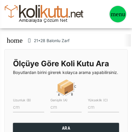
home
21*28 Balonlu Zarf
Ölçüye Göre Koli Kutu Ara
Boyutlardan birini girerek kolayca arama yapabilirsiniz.
Uzunluk (B)
Genişlik (A)
Yükseklik (C)
ARA