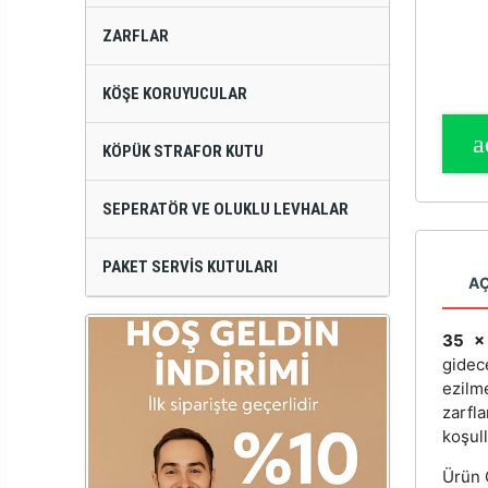
ZARFLAR
KÖŞE KORUYUCULAR
KÖPÜK STRAFOR KUTU
SEPERATÖR VE OLUKLU LEVHALAR
PAKET SERVIS KUTULARI
A
35 x 
gidec
ezilm
zarfl
koşull
Ürün Ö