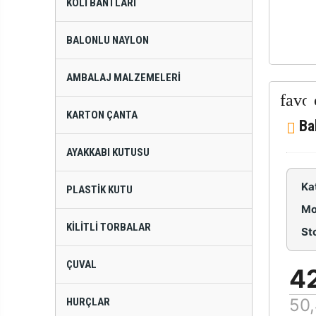
KOLI BANTLARI
BALONLU NAYLON
AMBALAJ MALZEMELERI
KARTON ÇANTA
Ba
AYAKKABI KUTUSU
Ka
PLASTIK KUTU
Mo
KILITLI TORBALAR
St
ÇUVAL
4
50,
HURÇLAR