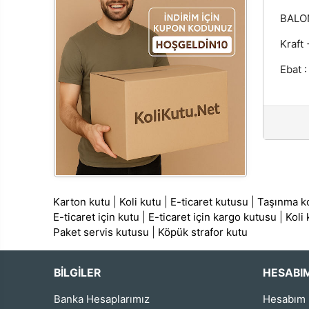
BALON
Kraft
Ebat :
Karton kutu
|
Koli kutu
|
E-ticaret kutusu
|
Taşınma ko
E-ticaret için kutu
|
E-ticaret için kargo kutusu
|
Koli
Paket servis kutusu
|
Köpük strafor kutu
BİLGİLER
HESABI
Banka Hesaplarımız
Hesabım