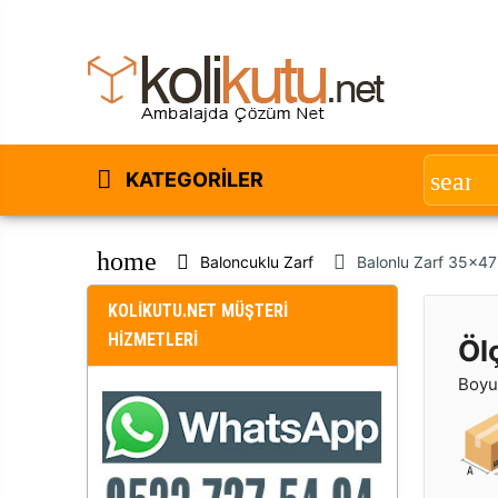
KATEGORILER
home
Baloncuklu Zarf
Balonlu Zarf 35x47 
KOLİKUTU.NET MÜŞTERİ
HİZMETLERİ
Öl
Boyut