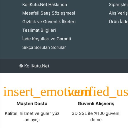
KoliKutu.Net Hakkında
Siparişle
Mesafeli Satış Sözleşmesi
Alış Veri
Gizlilik ve Güvenlik İlkeleri
Ürün İade
Teslimat Bilgileri
İade Koşulları ve Garanti
Sıkça Sorulan Sorular
© KoliKutu.Net
Müşteri Dostu
Güvenli Alışveriş
Kaliteli hizmet ve güler yüz
3D SSL ile %100 güvenli
anlayışı
deme