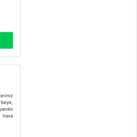
eriniz
rbeye,
anıklı
z hava