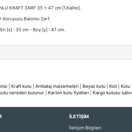
LU KRAFT ZARF 35 x 47 cm [1.Kalite].
 + Koruyucu Balonlu Zarf.
 En [x] : 35 cm - Boy [y] : 47 cm.
lisi
|
Kraft kutu
|
Ambalaj malzemeleri
|
Beyaz kutu
|
Koli
|
Kutu
 kutu nereden bulunur
|
Karton kutu fiyatları
|
Kargo kutusu satın
M
İLETIŞIM
İletişim Bilgileri