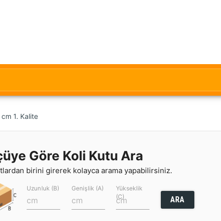
cm 1. Kalite
çüye Göre Koli Kutu Ara
lardan birini girerek kolayca arama yapabilirsiniz.
Uzunluk (B)
Genişlik (A)
Yükseklik
(C)
ARA