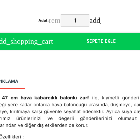
Adet:
SEPETE EKLE
ÇIKLAMA
47 cm hava kabarcıklı balonlu zarf
ile, kıymetli gönderil
eği yere kadar onlarca hava baloncuğu arasında, düşmeye, da
eye, kırılmaya karşı güvenle seyahat edecektir. Ayrıca suya day
arımız ürünlerinizi ve değerli gönderilerinizi olumsu
arından ve diğer dış etkilerden de korur.
zellikleri :