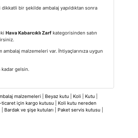
i dikkatli bir şekilde ambalaj yapıldıktan sonra
eki
Hava Kabarcıklı Zarf
kategorisinden satın
irsiniz.
üm ambalaj malzemeleri var. İhtiyaçlarınıza uygun
 kadar gelsin.
mbalaj malzemeleri
|
Beyaz kutu
|
Koli
|
Kutu
|
-ticaret için kargo kutusu
|
Koli kutu nereden
ı
|
Bardak ve şişe kutuları
|
Paket servis kutusu
|