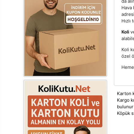
da alı
Hava K
adres
Hızlı 
Koli
v
alabil
Koli k
özel ö
Hemen
Karton 
Kargo k
bulunur
Köpük s