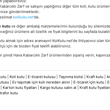
m yapabilirsiniz.
abarcıklı Zarf ve satışını yaptığımız diğer tüm koli, kutu ürünler
inize gönderilmektedir.
teslimat
kolikutu.net
'de.
e
kutu
ve diğer ambalaj malzemelerinin bulunduğu bu sitemizd
eceğiniz ürünlere ait özellik ve fiyat bilgilerini bu sayfada bulabil
utu almak için adres aramayın! KoiKutu.net'de ihtiyacınız olan t
lçü için de bizden fiyat teklifi alabilirsiniz.
 şimdi Hava Kabarcıklı Zarf ürünlerinden sipariş verin, kapınıza
kutu
|
Koli kutu
|
E-ticaret kutusu
|
Taşınma kolisi
|
Kraft kutu
|
A
utusu
|
Ev taşımak için koli nereden alınır
|
E-ticaret için kutu
|
E
|
Karton kutu fiyatları
|
Kargo kutusu satın al
|
Kraft kutu fiyatlar
trafor kutu