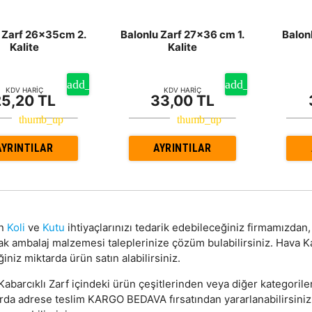
 Zarf 26x35cm 2.
Balonlu Zarf 27x36 cm 1.
Balon
Kalite
Kalite
KDV HARİÇ
KDV HARİÇ
25,20 TL
33,00 TL
AYRINTILAR
AYRINTILAR
on
Koli
ve
Kutu
ihtiyaçlarınızı tedarik edebileceğiniz firmamızda
ak ambalaj malzemesi taleplerinize çözüm bulabilirsiniz. Hava K
ğiniz miktarda ürün satın alabilirsiniz.
abarcıklı Zarf içindeki ürün çeşitlerinden veya diğer kategorile
arda adrese teslim KARGO BEDAVA fırsatından yararlanabilirsini