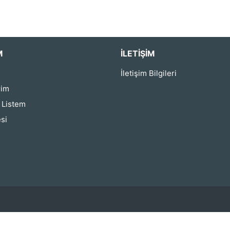
M
İLETIŞIM
İletişim Bilgileri
rim
ş Listem
si