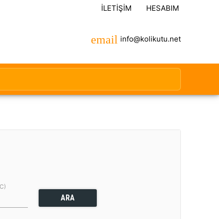
İLETIŞIM
HESABIM
info@kolikutu.net
(C)
ARA