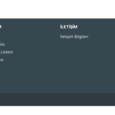
M
İLETIŞIM
İletişim Bilgileri
rim
ş Listem
si