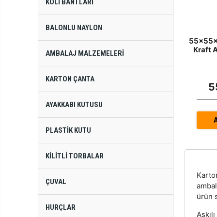
KOLI BANTLARI
BALONLU NAYLON
55x55x9
Kraft A
AMBALAJ MALZEMELERI
KARTON ÇANTA
5
AYAKKABI KUTUSU
PLASTIK KUTU
KILITLI TORBALAR
Kart
ÇUVAL
ambala
ürün s
HURÇLAR
Askılı