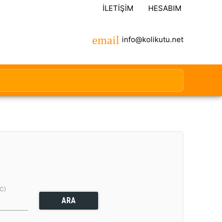
İLETIŞIM
HESABIM
info@kolikutu.net
(C)
ARA