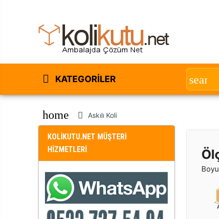
KATEGORILER
home
Askılı Koli
KOLİKUTU.NET MÜŞTERİ
HİZMETLERİ
Öl
Boyut