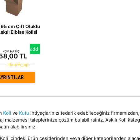
5 cm Çift Oluklu
skılı Elbise Kolisi
KDV HARİÇ
58,00 TL
AYRINTILAR
on
Koli
ve
Kutu
ihtiyaçlarınızı tedarik edebileceğiniz firmamızda
j malzemesi taleplerinize çözüm bulabilirsiniz. Askılı Koli kat
atın alabilirsiniz.
 Koli içindeki ürün çeşitlerinden veya diğer kategorilerden alaca