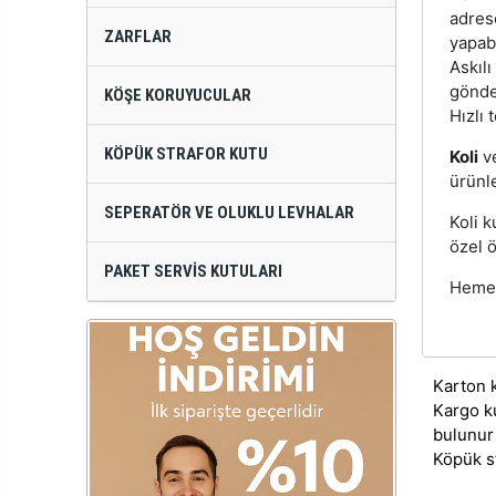
adres
ZARFLAR
yapabi
Askılı
gönde
KÖŞE KORUYUCULAR
Hızlı 
KÖPÜK STRAFOR KUTU
Koli
v
ürünle
SEPERATÖR VE OLUKLU LEVHALAR
Koli k
özel ö
PAKET SERVIS KUTULARI
Hemen 
Karton 
Kargo k
bulunur
Köpük s