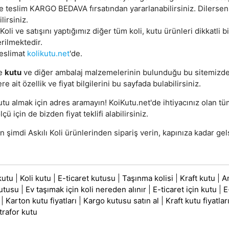
e teslim KARGO BEDAVA fırsatından yararlanabilirsiniz. Dilerse
lirsiniz.
 Koli ve satışını yaptığımız diğer tüm koli, kutu ürünleri dikkatli
rilmektedir.
teslimat
kolikutu.net
'de.
e
kutu
ve diğer ambalaj malzemelerinin bulunduğu bu sitemizd
re ait özellik ve fiyat bilgilerini bu sayfada bulabilirsiniz.
utu almak için adres aramayın! KoiKutu.net'de ihtiyacınız olan t
lçü için de bizden fiyat teklifi alabilirsiniz.
şimdi Askılı Koli ürünlerinden sipariş verin, kapınıza kadar gel
kutu
|
Koli kutu
|
E-ticaret kutusu
|
Taşınma kolisi
|
Kraft kutu
|
A
utusu
|
Ev taşımak için koli nereden alınır
|
E-ticaret için kutu
|
E
|
Karton kutu fiyatları
|
Kargo kutusu satın al
|
Kraft kutu fiyatlar
trafor kutu