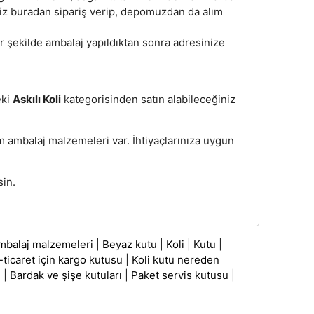
niz buradan sipariş verip, depomuzdan da alım
 bir şekilde ambalaj yapıldıktan sonra adresinize
eki
Askılı Koli
kategorisinden satın alabileceğiniz
üm ambalaj malzemeleri var. İhtiyaçlarınıza uygun
sin.
mbalaj malzemeleri
|
Beyaz kutu
|
Koli
|
Kutu
|
-ticaret için kargo kutusu
|
Koli kutu nereden
ı
|
Bardak ve şişe kutuları
|
Paket servis kutusu
|