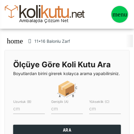
home
11*16 Balonlu Zarf
Ölçüye Göre Koli Kutu Ara
Boyutlardan birini girerek kolayca arama yapabilirsiniz.
Uzunluk (B)
Genişlik (A)
Yükseklik (C)
ARA