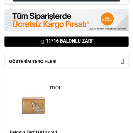
11*16 BALONLU ZARF
GÖSTERIM TERCIHLERI
Balonlu Zarf 11x16 cm 1.