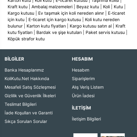
Karton kutu
|
Koli kutu
|
E-ticaret kutusu
|
Taşınma kolisi
|
Kraft kutu
|
Ambalaj malzemeleri
|
Beyaz kutu
|
Koli
|
Kutu
|
Kargo kutusu
|
Ev taşımak için koli nereden alınır
|
E-ticaret
için kutu
|
E-ticaret için kargo kutusu
|
Koli kutu nereden
bulunur
|
Karton kutu fiyatları
|
Kargo kutusu satın al
|
Kraft
kutu fiyatları
|
Bardak ve şişe kutuları
|
Paket servis kutusu
|
Köpük strafor kutu
BİLGİLER
HESABIM
Banka Hesaplarımız
Hesabım
KoliKutu.Net Hakkında
Siparişlerim
Mesafeli Satış Sözleşmesi
Alış Veriş Listem
Gizlilik ve Güvenlik İlkeleri
Ürün İadesi
Teslimat Bilgileri
İLETIŞIM
İade Koşulları ve Garanti
İletişim Bilgileri
Sıkça Sorulan Sorular