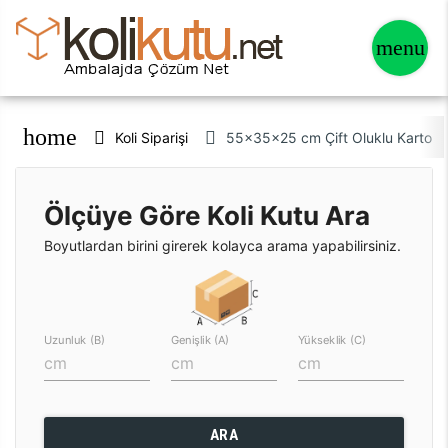
home
Koli Siparişi
55x35x25 cm Çift Oluklu Karton Ko
Ölçüye Göre Koli Kutu Ara
Boyutlardan birini girerek kolayca arama yapabilirsiniz.
Uzunluk (B)
Genişlik (A)
Yükseklik (C)
ARA