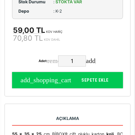
Stok Durumu
:
STOKTA VAR
Depo
:
K-2
59,00 TL
KDV HARİÇ
70,80 TL
KDV DAHİL
Adet:
SEPETE EKLE
AÇIKLAMA
55 x 35 x 25
cm BİBOX® çift oluklu karton
koli
, BC