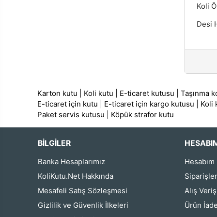
Koli Ö
Desi H
Karton kutu
|
Koli kutu
|
E-ticaret kutusu
|
Taşınma ko
E-ticaret için kutu
|
E-ticaret için kargo kutusu
|
Koli
Paket servis kutusu
|
Köpük strafor kutu
BİLGİLER
HESABI
Banka Hesaplarımız
Hesabım
KoliKutu.Net Hakkında
Siparişle
Mesafeli Satış Sözleşmesi
Alış Veri
Gizlilik ve Güvenlik İlkeleri
Ürün İade