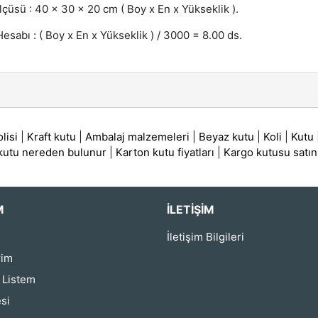
lçüsü : 40 x 30 x 20 cm ( Boy x En x Yükseklik ).
esabı : ( Boy x En x Yükseklik ) / 3000 = 8.00 ds.
lisi
|
Kraft kutu
|
Ambalaj malzemeleri
|
Beyaz kutu
|
Koli
|
Kutu
 kutu nereden bulunur
|
Karton kutu fiyatları
|
Kargo kutusu satın
M
İLETIŞIM
İletişim Bilgileri
rim
ş Listem
si