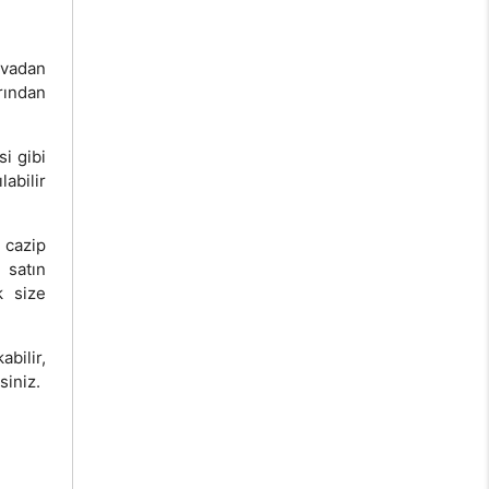
vvadan
rından
si gibi
labilir
cazip
 satın
k size
bilir,
siniz.