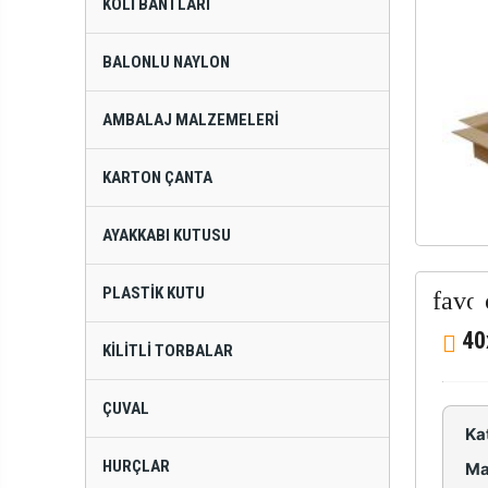
KOLI BANTLARI
BALONLU NAYLON
AMBALAJ MALZEMELERI
KARTON ÇANTA
AYAKKABI KUTUSU
PLASTIK KUTU
40
KILITLI TORBALAR
ÇUVAL
Ka
HURÇLAR
Ma