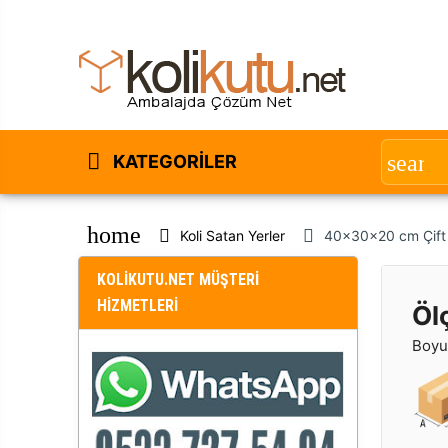
KATEGORILER
home
Koli Satan Yerler
40x30x20 cm Çift O
KOLİKUTU.NET MÜŞTERİ
HİZMETLERİ
Öl
Boyut