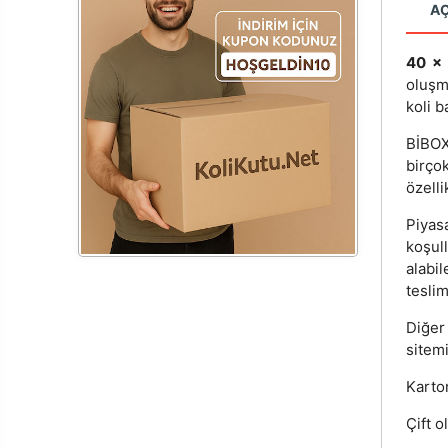
A
40 x
oluşm
koli b
BİBOX®
birçok
özelli
Piyas
koşul
alabi
teslim
Diğer
sitemi
Karton
Çift o