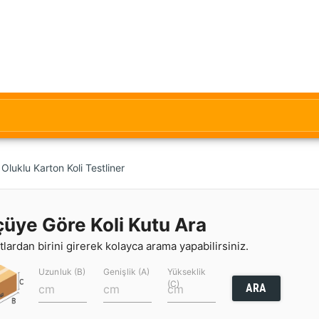
luklu Karton Koli Testliner
çüye Göre Koli Kutu Ara
lardan birini girerek kolayca arama yapabilirsiniz.
Uzunluk (B)
Genişlik (A)
Yükseklik
(C)
ARA