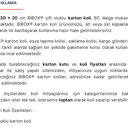
ÇIKLAMA
 30 x 20
cm BİBOX® çift oluklu
karton koli
, BC dalga muka
aktadır. BİBOX® karton koli ürünümüzü, alt veya üst kapakla
andı ile bantlayarak kullanıma hazır hale getirilebilirsiniz.
 karton koli, eşya taşıma kolisi, saklama kolisi, kargo gönderi
 farklı alanda sağlam bir şekilde paketleme kolisi olarak kullanı
kte imal edilmektedir.
ada bulabileceğiniz
karton kutu
ve
koli fiyatları
arasında 
lar ile satış yapan sitemizden, ihtiyacınıza uygun miktarda
leceğiniz BİBOX® karton koliler, adresinize kadar getirilere
 edilmektedir.
 ölçülerdeki koli ihtiyaçlarınız için kategorilerimize baka
zden ister tek tek, isterseniz
toptan
olarak koli siparişi verebilir
 Koli Özellikleri :
luklu karton koli.