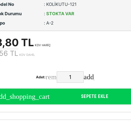
del No
:
KOLİKUTU-121
ok Durumu
:
STOKTA VAR
po
:
A-2
8,80 TL
KDV HARİÇ
56 TL
KDV DAHİL
Adet:
SEPETE EKLE